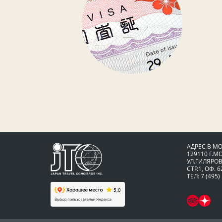
АДРЕС В М
129110 Г.М
УЛ.ГИЛЯРОВ
СТР.1, ОФ. 6
ТЕЛ: 7 (495)