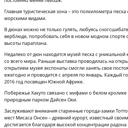
постоянно меняя пейзаж.
Главная туристическая зона – это полкилометра песк
морскими видами.
В дюнах можно не только гулять, любуясь сногсшибат
верблюде, попробовать себя в новом модном спорте с
высоты параплана.
Недалеко от дюн находится музей песка с уникальной
со всего мира. Раньше выставка проводилась на откр
открытием музея экспонаты смогли занять свое посто
ежегодно и проводится с апреля по январь. Каждый г
2016 год посвящен Южной Африке.
Побережье Хакуто связано с мифами о белом кролике 
природным парком Дайсен Оки.
Заслуживают внимания старинные города-замки Тотто
мест Мисаса Онсен – древний курорт, известный свои
достигается благодаря высокой концентрации радона 