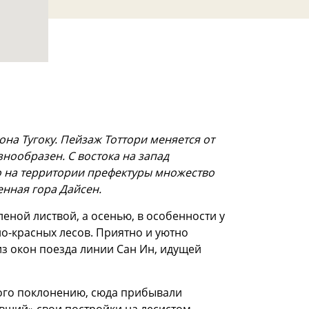
она Тугоку. Пейзаж Тоттори меняется от
знообразен. С востока на запад
о на территории префектуры множество
енная гора Дайсен.
еной листвой, а осенью, в особенности у
о-красных лесов. Приятно и уютно
з окон поезда линии Сан Ин, идущей
ого поклонению, сюда прибывали