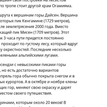
авший» свои постройки на лесистом
по тропе стоит другой храм Огамияма.
шрута к вершинам горы Дайсен. Вершина
которых пик Кенгамине (1729 метров),
сле землетрясения 2000 года. Вместо
жащий пик Мисен (1709 метров). Этот
к 3 часа пути придется постоянно
 проходит по густому лесу, который вдруг
у окрестностей. Последние несколько
зелеными альпийскими лугами.
йсендзи с невысокими пиками горы
 но есть достаточно вариантов
апрель гора обычно покрыта снегом и в
х курортов. А в октябре и ноябре клены
их гор, меняют свою окраску и дарят
местом своего путешествия.
уинами, которым около 20 веков! В