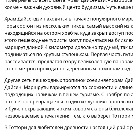
пилигримы со всего света. Храм Дайсендзи, «разброс
холме – важный духовный центр буддизма. Чуть выше 
Храм Дайсендзи находится в начале популярного мар
горы состоит из нескольких пиков, самый высокий из 
находящийся на остром хребте, куда закрыт доступ по
этого пешеходные туристы могут подняться на близле
маршрут длиной 4 километра довольно трудный, так ка
подниматься по крутым ступенькам. Первая часть пути
рассеивается, предлагая взору великолепную панорам
сотен метров проходят по деревянным помостам над 
Другая сеть пешеходных тропинок соединяет храм Да
Дайсен. Маршруты варьируются по сложности и длине,
подходящих новичкам в пешем туризме. С ноября по 
этот сезон превращается в один из лучших горнолыжны
и буки, покрывающие ярким ковром склоны близлежащ
незабываемые впечатления тем, кто выберет Тоттори 
В Тоттори для любителей древности настоящий рай с р