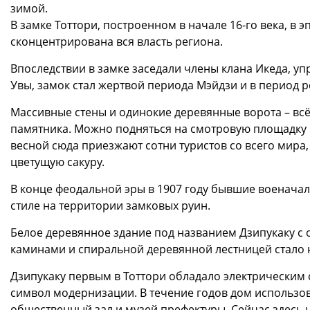
зимой.
В замке Тоттори, построенном в начале 16-го века, в
сконцентрирована вся власть региона.
Впоследствии в замке заседали члены клана Икеда, у
Увы, замок стал жертвой периода Мэйдзи и в период 
Массивные стены и одинокие деревянные ворота – всё,
памятника. Можно подняться на смотровую площадку и
весной сюда приезжают сотни туристов со всего мира
цветущую сакуру.
В конце феодальной эры в 1907 году бывшие военача
стиле на территории замковых руин.
Белое деревянное здание под названием Дзипукаку 
каминами и спиральной деревянной лестницей стало
Дзипукаку первым в Тоттори обладало электрическим 
символ модернизации. В течение годов дом использов
общественный зал и музей префектуры. Сейчас здесь 