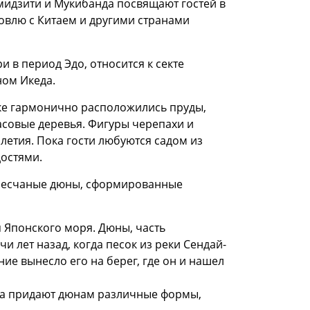
идзити и Мукибанда посвящают гостей в
говлю с Китаем и другими странами
 в период Эдо, относится к секте
ном Икеда.
рке гармонично расположились пруды,
асовые деревья. Фигуры черепахи и
летия. Пока гости любуются садом из
достями.
 песчаные дюны, сформированные
 Японского моря. Дюны, часть
и лет назад, когда песок из реки Сендай-
ие вынесло его на берег, где он и нашел
ра придают дюнам различные формы,