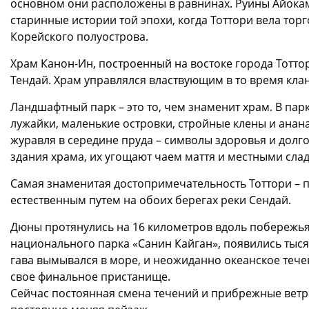
основном они расположены в равнинах. Руины Айокам
старинные истории той эпохи, когда Тоттори вела тор
Корейского полуострова.
Храм Канон-Ин, построенный на востоке города Тоттори
Тендай. Храм управлялся властвующим в то время кла
Ландшафтный парк – это то, чем знаменит храм. В па
лужайки, маленькие островки, стройные клены и анан
журавля в середине пруда – символы здоровья и долго
здания храма, их угощают чаем маття и местными сла
Самая знаменитая достопримечательность Тоттори –
естественным путем на обоих берегах реки Сендай.
Дюны протянулись на 16 километров вдоль побережья
национального парка «Санин Кайган», появились тысяч
гава вымывался в море, и неожиданно океанское течен
свое финальное пристанище.
Сейчас постоянная смена течений и прибрежные вет