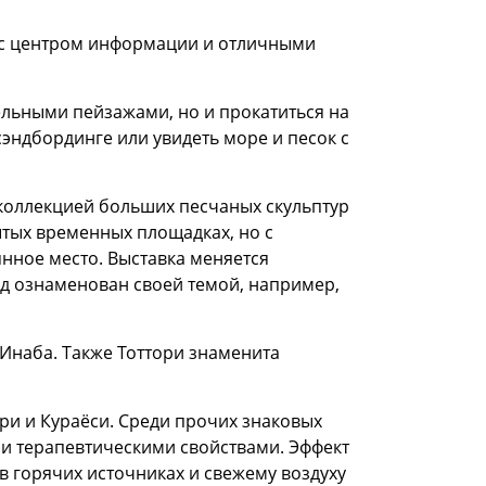
а с центром информации и отличными
ельными пейзажами, но и прокатиться на
эндбординге или увидеть море и песок с
 коллекцией больших песчаных скульптур
ытых временных площадках, но с
янное место. Выставка меняется
од ознаменован своей темой, например,
Инаба. Также Тоттори знаменита
ри и Кураёси. Среди прочих знаковых
ми терапевтическими свойствами. Эффект
в горячих источниках и свежему воздуху