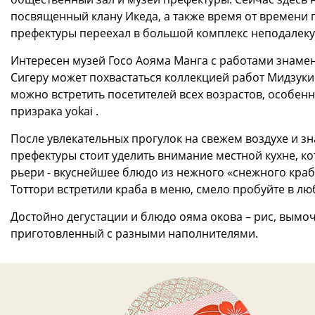
посвященный клану Икеда, а также время от времени 
префектуры переехал в большой комплекс неподалеку
Интересен музей Госо Аояма Манга с работами знаме
Сигеру может похвастаться коллекцией работ Мидзуки.
можно встретить посетителей всех возрастов, особен
призрака yokai .
После увлекательных прогулок на свежем воздухе и з
префектуры стоит уделить внимание местной кухне, ко
рьери - вкуснейшее блюдо из нежного «снежного краба
Тоттори встретили краба в меню, смело пробуйте в лю
Достойно дегустации и блюдо ояма окова – рис, вымоч
приготовленный с разными наполнителями.