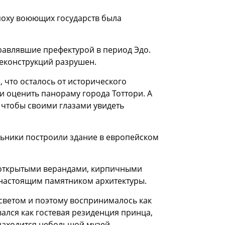
 эпоху воюющих государств была
правлявшие префектурой в период Эдо.
реконструкций разрушен.
 что осталось от исторического
 оценить панораму города Тоттори. А
, чтобы своими глазами увидеть
льники построили здание в европейском
с открытыми верандами, кирпичными
 настоящим памятником архитектуры.
светом и поэтому воспринималось как
ался как гостевая резиденция принца,
находится небольшой музей,