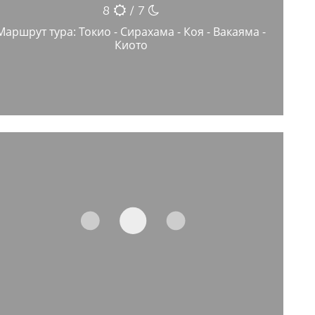
8
/ 7
Маршрут тура: Токио - Сирахама - Коя - Вакаяма -
Киото