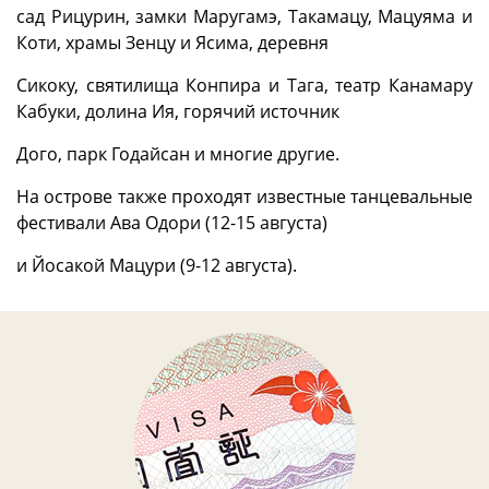
сад Рицурин, замки Маругамэ, Такамацу, Мацуяма и
Коти, храмы Зенцу и Ясима, деревня
Сикоку, святилища Конпира и Тага, театр Канамару
Кабуки, долина Ия, горячий источник
Дого, парк Годайсан и многие другие.
На острове также проходят известные танцевальные
фестивали Ава Одори (12-15 августа)
и Йосакой Мацури (9-12 августа).