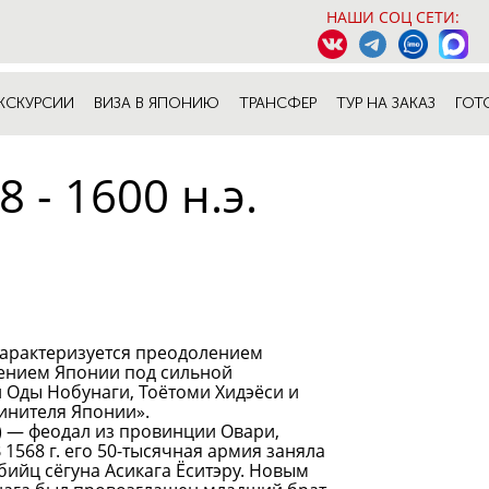
НАШИ СОЦ СЕТИ:
КСКУРСИИ
ВИЗА В ЯПОНИЮ
ТРАНСФЕР
ТУР НА ЗАКАЗ
ГОТ
- 1600 н.э.
 характеризуется преодолением
ением Японии под сильной
и Оды Нобунаги, Тоётоми Хидэёси и
инителя Японии».
 — феодал из провинции Овари,
1568 г. его 50-тысячная армия заняла
бийц сёгуна Асикага Ёситэру. Новым