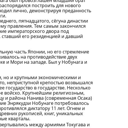
нага был провозглашен младший брат
 распорядился построить для нового
оводил лично, демонстрируя преданность
ги.
еднего, пятнадцатого, сёгуна династии
стему правления. Тем самым закончился
ние императорского двора под
, ставший его резиденцией и давший
льную часть Японии, но его стремление
кивалось на противодействие двух
е и Мори на западе. Был у Нобунага и
, но и крупными экономическими и
ото, неприступной крепостью возвышался
е государство в государстве. Несколько
ое войско. Крупнейшим религиозным,
у и района Нанива (современная Осака)
ние Энрякудзи Нобунаге потребовалось
ротивлялся диктатору 11 лет. Огнем и
ревних рукописей, книг, уникальных
ные кварталы.
звертывались между армиями Токугава и