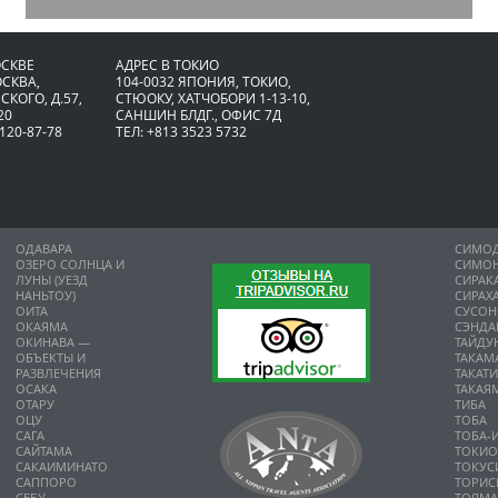
ОСКВЕ
АДРЕС В ТОКИО
ОСКВА,
104-0032 ЯПОНИЯ, ТОКИО,
СКОГО, Д.57,
CТЮОКУ, ХАТЧОБОРИ 1-13-10,
20
САНШИН БЛДГ., ОФИС 7Д
 120-87-78
ТЕЛ: +813 3523 5732
ОДАВАРА
СИМО
ОЗЕРО СОЛНЦА И
СИМО
ЛУНЫ (УЕЗД
СИРАК
НАНЬТОУ)
СИРАХ
ОИТА
СУСО
ОКАЯМА
СЭНДА
ОКИНАВА —
ТАЙДУ
ОБЪЕКТЫ И
ТАКАМ
РАЗВЛЕЧЕНИЯ
ТАКАТ
ОСАКА
ТАКАЯ
ОТАРУ
ТИБА
ОЦУ
ТОБА
САГА
ТОБА-
САЙТАМА
ТОКИ
САКАИМИНАТО
ТОКУС
САППОРО
ТОРИС
СЕБУ
ТОЯМ