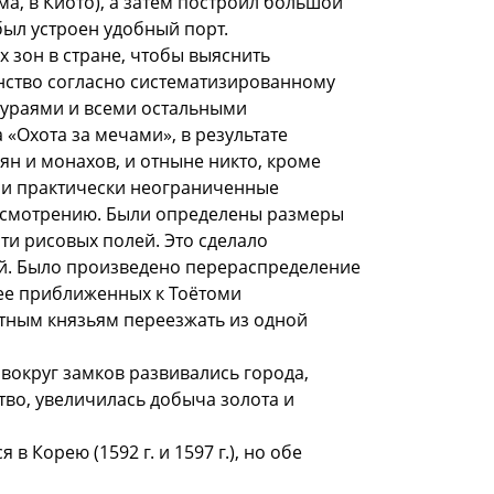
, в Киото), а затем построил большой
был устроен удобный порт.
 зон в стране, чтобы выяснить
янство согласно систематизированному
амураями и всеми остальными
«Охота за мечами», в результате
ян и монахов, и отныне никто, кроме
или практически неограниченные
усмотрению. Были определены размеры
ти рисовых полей. Это сделало
ой. Было произведено перераспределение
ее приближенных к Тоётоми
стным князьям переезжать из одной
 вокруг замков развивались города,
во, увеличилась добыча золота и
в Корею (1592 г. и 1597 г.), но обе