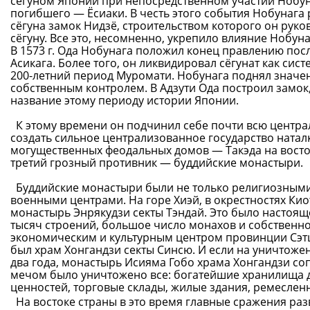
сёгуном Японии при непосредственном участии Нобу
погибшего — Ёсиаки. В честь этого события Нобунага
сёгуна замок Нидзё, строительством которого он рук
сёгуну. Все это, несомненно, укрепило влияние Нобуна
В 1573 г. Ода Нобунага положил конец правлению посл
Асикага. Более того, он ликвидировал сёгунат как си
200-летний период Муромати. Нобунага поднял значе
собственным контролем. В Адзути Ода построил замок
название этому периоду истории Японии.
К этому времени он подчинил себе почти всю центра
создать сильное централизованное государство натал
могущественных феодальных домов — Такэда на восток
третий грозный противник — буддийские монастыри.
Буддийские монастыри были не только религиозными
военными центрами. На горе Хиэй, в окрестностях Ки
монастырь Энрякудзи секты Тэндай. Это было настояще
тысяч строений, большое число монахов и собственн
экономическим и культурным центром провинции Сэтц
был храм Хонгандзи секты Синсю. И если на уничтоже
два года, монастырь Исияма Гобо храма Хонгандзи соп
мечом было уничтожено все: богатейшие хранилища д
ценностей, торговые склады, жилые здания, ремеслен
На востоке страны в это время главные сражения ра