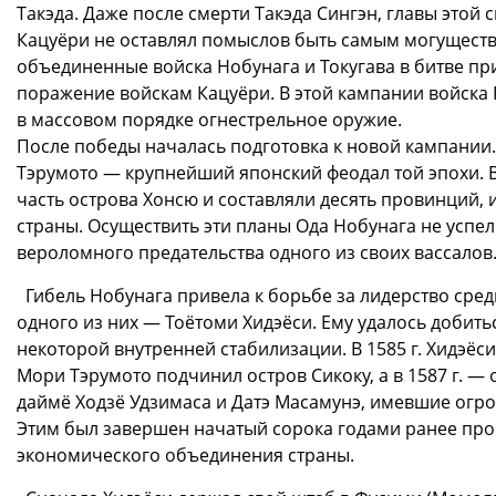
Такэда. Даже после смерти Такэда Сингэн, главы этой
Кацуёри не оставлял помыслов быть самым могуществе
объединенные войска Нобунага и Токугава в битве п
поражение войскам Кацуёри. В этой кампании войска
в массовом порядке огнестрельное оружие.
После победы началась подготовка к новой кампании.
Тэрумото — крупнейший японский феодал той эпохи.
часть острова Хонсю и составляли десять провинций, 
страны. Осуществить эти планы Ода Нобунага не успел. 
вероломного предательства одного из своих вассалов
Гибель Нобунага привела к борьбе за лидерство сред
одного из них — Тоётоми Хидэёси. Ему удалось добит
некоторой внутренней стабилизации. В 1585 г. Хидэёс
Мори Тэрумото подчинил остров Сикоку, а в 1587 г. — 
даймё Ходзё Удзимаса и Датэ Масамунэ, имевшие огро
Этим был завершен начатый сорока годами ранее про
экономического объединения страны.