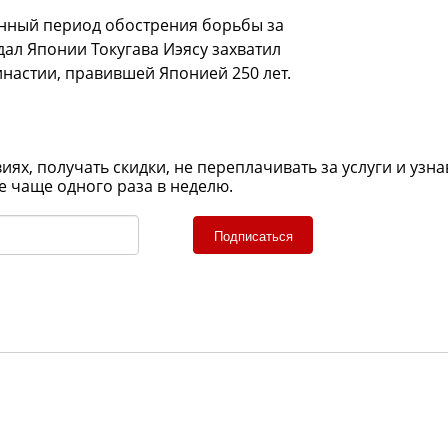
енный период обострения борьбы за
одал Японии Токугава Иэясу захватил
инастии, правившей Японией 250 лет.
х, получать скидки, не переплачивать за услуги и узна
е чаще одного раза в неделю.
Подписаться