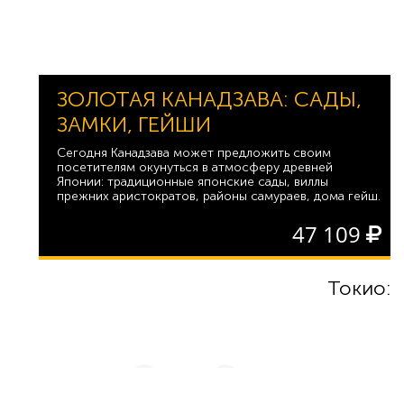
ЗОЛОТАЯ КАНАДЗАВА: САДЫ,
ЗАМКИ, ГЕЙШИ
Сегодня Канадзава может предложить своим
посетителям окунуться в атмосферу древней
Японии: традиционные японские сады, виллы
прежних аристократов, районы самураев, дома гейш.
47 109
Токио: