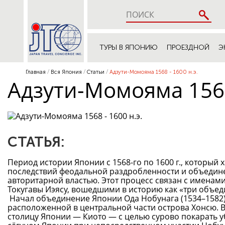
ТУРЫ В ЯПОНИЮ
ПРОЕЗДНОЙ
Э
Главная
Вся Япония
Статьи
Адзути-Момояма 1568 - 1600 н.э.
Адзути-Момояма 1568 
СТАТЬЯ:
Период истории Японии с 1568-го по 1600 г., который
последствий феодальной раздробленности и объедин
авторитарной властью. Этот процесс связан с именам
Токугавы Иэясу, вошедшими в историю как «три объед
Начал объединение Японии Ода Нобунага (1534–1582)
расположенной в центральной части острова Хонсю. В 
столицу Японии — Киото — с целью сурово покарать у