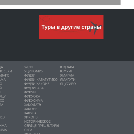
ДА
УДЗИ
ЮДЗАВА
НОСЕКИ
УЦУНОМИЯ
ЮФУИН
АВАГО
ФУДЗИ
ЯМАГАТА
АМА
ФУДЗИ-КАВАГУТИКО
ЯМАГУТИ
НО
ФУДЗИ-ХАКОНЕ
ЯЦУСИРО
Й
ФУДЗИСАВА
Н
ФУКУИ
АЦУ
ФУКУОКА
ИХО
ФУКУСИМА
МА
ХАКОДАТЭ
ХАКОНЕ
ХАКУБА
ИСЭ
ХИКОНЭ:
О
ИСТОРИЧЕСКОЕ
ИМА
СЕРДЦЕ ПРЕФЕКТУРЫ
ИМА
СИГА
А
ХИМЭДЗИ