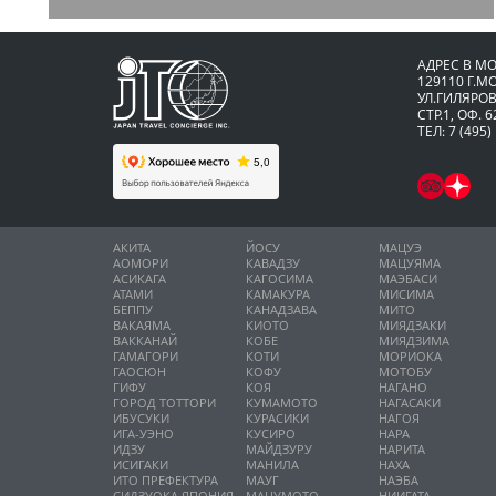
АДРЕС В М
129110 Г.М
УЛ.ГИЛЯРОВ
СТР.1, ОФ. 6
ТЕЛ: 7 (495)
АКИТА
ЙОСУ
МАЦУЭ
АОМОРИ
КАВАДЗУ
МАЦУЯМА
АСИКАГА
КАГОСИМА
МАЭБАСИ
АТАМИ
КАМАКУРА
МИСИМА
БЕППУ
КАНАДЗАВА
МИТО
ВАКАЯМА
КИОТО
МИЯДЗАКИ
ВАККАНАЙ
КОБЕ
МИЯДЗИМА
ГАМАГОРИ
КОТИ
МОРИОКА
ГАОСЮН
КОФУ
МОТОБУ
ГИФУ
КОЯ
НАГАНО
ГОРОД ТОТТОРИ
КУМАМОТО
НАГАСАКИ
ИБУСУКИ
КУРАСИКИ
НАГОЯ
ИГА-УЭНО
КУСИРО
НАРА
ИДЗУ
МАЙДЗУРУ
НАРИТА
ИСИГАКИ
МАНИЛА
НАХА
ИТО ПРЕФЕКТУРА
МАУГ
НАЭБА
СИДЗУОКА ЯПОНИЯ
МАЦУМОТО
НИИГАТА