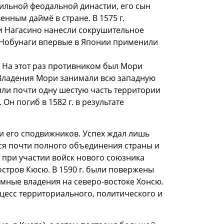
 сильной феодальной династии, его сын
нным даймё в стране. В 1575 г.
ри Нагасино нанесли сокрушительное
 Нобунаги впервые в Японии применили
 На этот раз противником был Мори
 Владения Мори занимали всю западную
или почти одну шестую часть территории
Он погиб в 1582 г. в результате
.
и его сподвижников. Успех ждал лишь
ься почти полного объединения страны и
и при участии войск нового союзника
остров Кюсю. В 1590 г. были повержены
мные владения на северо-востоке Хонсю.
цесс территориального, политического и