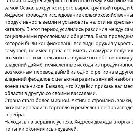
Сначала Хидэёси держал свой штаб в Фусими (Момояма
замок Осака, вокруг которого вырос крупный город и 
Хидэёси проводил исследование сельскохозяйственных
продуктивность земли и установить налоги на кресть
каталогу. В этот период усилились различия между с
социальными прослойками общества. Была проведена 
которой были конфискованы все виды оружия у кресть
самураев, не имел права его иметь, а самураи получ
возможности использовать оружие по собственному 
владений даймё, исчисленные исходя из продуктивнос
возможным перевод даймё из одного региона в друг
владений феодалов с целью наградить землей наибол
военачальников. Бывало, что Хидэёси приказывал ме
области в другую со своими вассалами.
Страна стала более мирной. Активно строились замки,
активизировались торговля и ремесленное производст
серебра.
Находясь на вершине успеха, Хидэёси дважды вторгался 
попытки окончились неудачей.