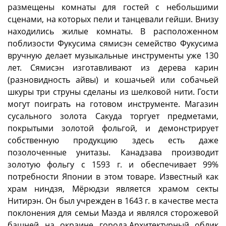
размещены комнаты для гостей с небольшими
сценами, на которых пели и танцевали гейши. Внизу
находились жилые комнаты. В расположенном
поблизости Фукусима сямисэн семейство Фукусима
вручную делает музыкальные инструменты уже 130
лет. Сямисэн изготавливают из дерева карин
(разновидность айвы) и кошачьей или собачьей
шкуры три струны сделаны из шелковой нити. Гости
могут поиграть на готовом инструменте. Магазин
сусального золота Сакуда торгует предметами,
покрытыми золотой фольгой, и демонстрирует
собственную продукцию здесь есть даже
позолоченные унитазы. Канадзава производит
золотую фольгу с 1593 г. и обеспечивает 99%
потребности Японии в этом товаре. Известный как
храм ниндзя, Мёрюдзи является храмом секты
Нитирэн. Он был учрежден в 1643 г. в качестве места
поклонения для семьи Маэда и являлся сторожевой
башней на окраине города.Архитектурный облик