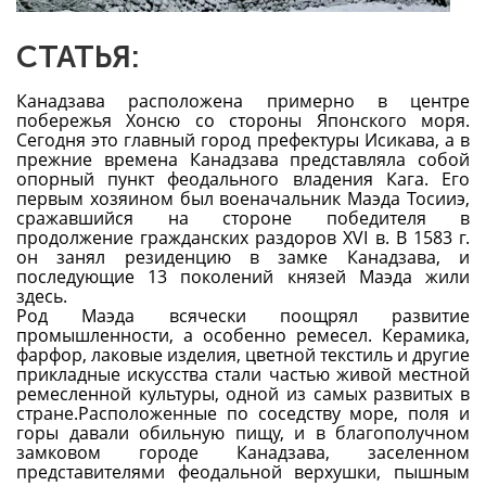
СТАТЬЯ:
Канадзава расположена примерно в центре
побережья Хонсю со стороны Японского моря.
Сегодня это главный город префектуры Исикава, а в
прежние времена Канадзава представляла собой
опорный пункт феодального владения Кага. Его
первым хозяином был военачальник Маэда Тосииэ,
сражавшийся на стороне победителя в
продолжение гражданских раздоров XVI в. В 1583 г.
он занял резиденцию в замке Канадзава, и
последующие 13 поколений князей Маэда жили
здесь.
Род Маэда всячески поощрял развитие
промышленности, а особенно ремесел. Керамика,
фарфор, лаковые изделия, цветной текстиль и другие
прикладные искусства стали частью живой местной
ремесленной культуры, одной из самых развитых в
стране.Расположенные по соседству море, поля и
горы давали обильную пищу, и в благополучном
замковом городе Канадзава, заселенном
представителями феодальной верхушки, пышным