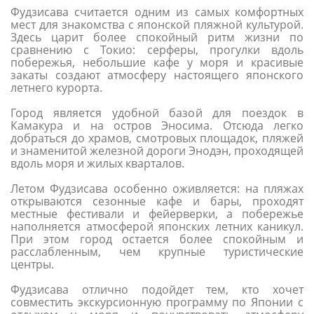
Фудзисава считается одним из самых комфортных
мест для знакомства с японской пляжной культурой.
Здесь царит более спокойный ритм жизни по
сравнению с Токио: серферы, прогулки вдоль
побережья, небольшие кафе у моря и красивые
закаты создают атмосферу настоящего японского
летнего курорта.
Город является удобной базой для поездок в
Камакура и на остров Эносима. Отсюда легко
добраться до храмов, смотровых площадок, пляжей
и знаменитой железной дороги Энодэн, проходящей
вдоль моря и жилых кварталов.
Летом Фудзисава особенно оживляется: на пляжах
открываются сезонные кафе и бары, проходят
местные фестивали и фейерверки, а побережье
наполняется атмосферой японских летних каникул.
При этом город остается более спокойным и
расслабленным, чем крупные туристические
центры.
Фудзисава отлично подойдет тем, кто хочет
совместить экскурсионную программу по Японии с