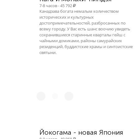
7-8 часов - 45 792
Канадзава богата немалым количеством
исторических и культурных
достопримечательностей, разбросанных по
всему городу. У Вас есть шанс воочию увидеть
сохранившиеся старинные кварталы гейш с
чайными домиками, районы самурайских
резиденций, буддистские храмы и синтоистские
святыни.
Йокогама - новая Япония
8-9 часов - 40 068