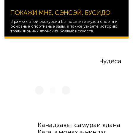
ПОКАЖИ МНЕ, СЭНСЭЙ, БУСИДО
В рамках этой экскурсии Вы посетите музеи спорта и
основные спортивные залы, а также узнаете историю
традиционных японских боевых искусств.
26 101
Чудеса
Канадзавы: самураи клана
Кага и монахи-ниндзя