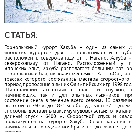
СТАТЬЯ:
Горнолыжный курорт Хакуба – один из самых и
японских курортов для горнолыжников и сноубо
расположен к северо-западу от г. Нагано. Хакуба –
северо-западу от Нагано. Расположенный у п
Японских Альп, Хакуба располагает большим разно
горнолыжных баз, включая местечко "Хаппо-Он", на
трассах которого состязались мастера скоростного 
период проведения зимних Олимпийских игр 1998 год
Широчайший ассортимент трасс и спусков, 
начинающих, так и для опытных лыжников, пре
состояние снега в течение всего сезона. 13 различн
высотой от 760 м. до 1831 м. оборудованы 32 подъем
способны доставить максимум удовольствия от катани
длиный спуск - 6400 м. Скоростной спуск и слало
практикуются на курорте Хакуба. Сезон катания 
начинается в середине ноября и продолжается до 
апреля.