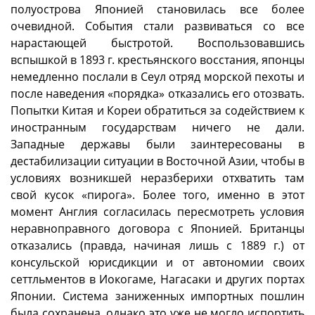
полуострова Японией становилась все более
очевидной. События стали развиваться со все
нарастающей быстротой. Воспользовавшись
вспышкой в 1893 г. крестьянского восстания, японцы
немедленно послали в Сеул отряд морской пехоты и
после наведения «порядка» отказались его отозвать.
Попытки Китая и Кореи обратиться за содействием к
иностранным государствам ничего не дали.
Западные державы были заинтересованы в
дестабилизации ситуации в Восточной Азии, чтобы в
условиях возникшей неразберихи отхватить там
свой кусок «пирога». Более того, именно в этот
момент Англия согласилась пересмотреть условия
неравноправного договора с Японией. Британцы
отказались (правда, начиная лишь с 1889 г.) от
консульской юрисдикции и от автономии своих
сеттльментов в Иокогаме, Нагасаки и других портах
Японии. Система заниженных импортных пошлин
была сохранена, однако это уже не могло испортить