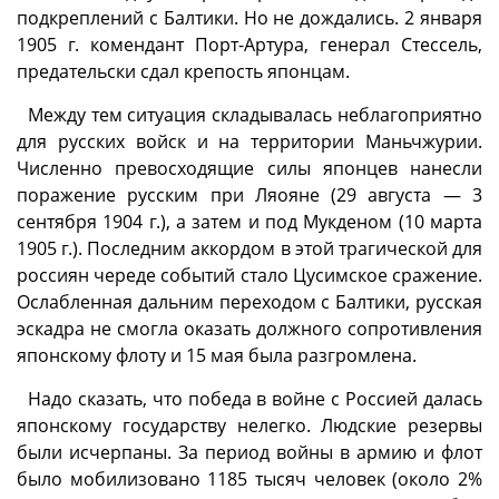
подкреплений с Балтики. Но не дождались. 2 января
1905 г. комендант Порт-Артура, генерал Стессель,
предательски сдал крепость японцам.
Между тем ситуация складывалась неблагоприятно
для русских войск и на территории Маньчжурии.
Численно превосходящие силы японцев нанесли
поражение русским при Ляояне (29 августа — 3
сентября 1904 г.), а затем и под Мукденом (10 марта
1905 г.). Последним аккордом в этой трагической для
россиян череде событий стало Цусимское сражение.
Ослабленная дальним переходом с Балтики, русская
эскадра не смогла оказать должного сопротивления
японскому флоту и 15 мая была разгромлена.
Надо сказать, что победа в войне с Россией далась
японскому государству нелегко. Людские резервы
были исчерпаны. За период войны в армию и флот
было мобилизовано 1185 тысяч человек (около 2%