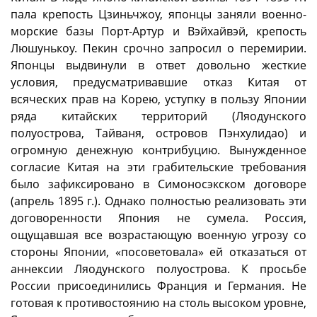
пала крепость Цзиньчжоу, японцы заняли военно-
морские базы Порт-Артур и Вэйхайвэй, крепость
Люшунькоу. Пекин срочно запросил о перемирии.
Японцы выдвинули в ответ довольно жесткие
условия, предусматривавшие отказ Китая от
всяческих прав на Корею, уступку в пользу Японии
ряда китайских территорий (Ляодунского
полуострова, Тайваня, островов Пэнхулидао) и
огромную денежную контрибуцию. Вынужденное
согласие Китая на эти грабительские требования
было зафиксировано в Симоносэкском договоре
(апрель 1895 г.). Однако полностью реализовать эти
договоренности Япония не сумела. Россия,
ощущавшая все возрастающую военную угрозу со
стороны Японии, «посоветовала» ей отказаться от
аннексии Ляодунского полуострова. К просьбе
России присоединились Франция и Германия. Не
готовая к противостоянию на столь высоком уровне,