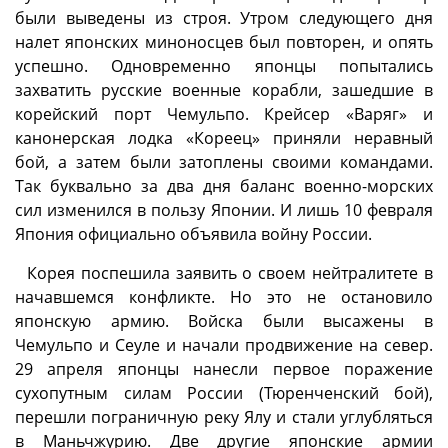
были выведены из строя. Утром следующего дня
налет японских миноносцев был повторен, и опять
успешно. Одновременно японцы попытались
захватить русские военные корабли, зашедшие в
корейский порт Чемульпо. Крейсер «Варяг» и
канонерская лодка «Кореец» приняли неравный
бой, а затем были затоплены своими командами.
Так буквально за два дня баланс военно-морских
сил изменился в пользу Японии. И лишь 10 февраля
Япония официально объявила войну России.
Корея поспешила заявить о своем нейтралитете в
начавшемся конфликте. Но это не остановило
японскую армию. Войска были высажены в
Чемульпо и Сеуле и начали продвижение на север.
29 апреля японцы нанесли первое поражение
сухопутным силам России (Тюренченский бой),
перешли пограничную реку Ялу и стали углубляться
в Маньчжурию. Две другие японские армии