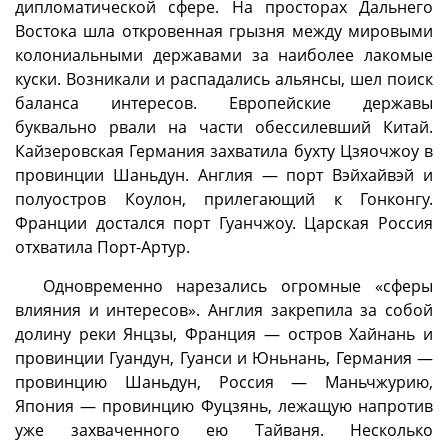
дипломатической сфере. На просторах Дальнего
Востока шла откровенная грызня между мировыми
колониальными державами за наиболее лакомые
куски. Возникали и распадались альянсы, шел поиск
баланса интересов. Европейские державы
буквально рвали на части обессилевший Китай.
Кайзеровская Германия захватила бухту Цзяочжоу в
провинции Шаньдун. Англия — порт Вэйхайвэй и
полуостров Коулон, прилегающий к Гонконгу.
Франции достался порт Гуанчжоу. Царская Россия
отхватила Порт-Артур.
Одновременно нарезались огромные «сферы
влияния и интересов». Англия закрепила за собой
долину реки Янцзы, Франция — остров Хайнань и
провинции Гуандун, Гуанси и Юньнань, Германия —
провинцию Шаньдун, Россия — Маньчжурию,
Япония — провинцию Фуцзянь, лежащую напротив
уже захваченного ею Тайваня. Несколько