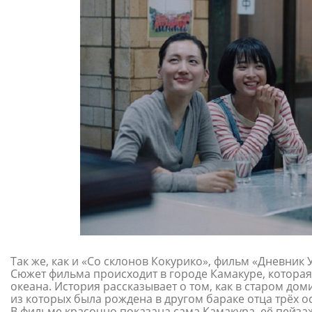
Так же, как и «Со склонов Кокурико», фильм «Дневник
Сюжет фильма происходит в городе Камакуре, котора
океана. История рассказывает о том, как в старом дом
из которых была рождена в другом бараке отца трёх о
В фильме красочно показана сама Камакура, её пейза