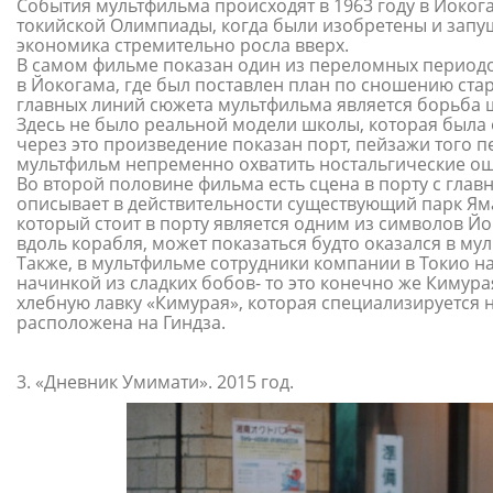
События мультфильма происходят в 1963 году в Йоког
токийской Олимпиады, когда были изобретены и запу
экономика стремительно росла вверх.
В самом фильме показан один из переломных периодо
в Йокогама, где был поставлен план по сношению стар
главных линий сюжета мультфильма является борьба ш
Здесь не было реальной модели школы, которая была 
через это произведение показан порт, пейзажи того п
мультфильм непременно охватить ностальгические о
Во второй половине фильма есть сцена в порту с гла
описывает в действительности существующий парк Ям
который стоит в порту является одним из символов Й
вдоль корабля, может показаться будто оказался в му
Также, в мультфильме сотрудники компании в Токио на
начинкой из сладких бобов- то это конечно же Кимурая
хлебную лавку «Кимурая», которая специализируется н
расположена на Гиндза.
3. «Дневник Умимати». 2015 год.