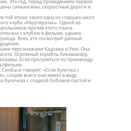
аме. Это год, перед проведением первой
щены синкансены, скоростные дороги и
в той эпохи через одну из старших школ
ого клуба «Кярутяратан». Одной из
кольников против этого плана.
описана с клубом в фильме, однако
ериода. Всех, кто посмотрит данный
щущения.
вными персонажами Кадзама и Уми. Она
асита. Огромный корабль Хикавамару,
окохамы. Если прогуляться по променаду
льтфильме.
 Синбаси говорят: «Если булочка с
», скорее всего они имеет в виду
а булочках с сладкой бобовой пастой и