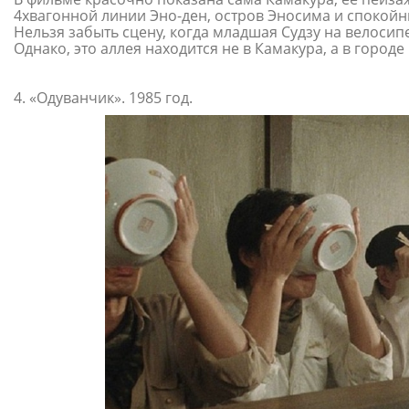
4хвагонной линии Эно-ден, остров Эносима и спокойн
Нельзя забыть сцену, когда младшая Судзу на велосип
Однако, это аллея находится не в Камакура, а в город
4. «Одуванчик». 1985 год.