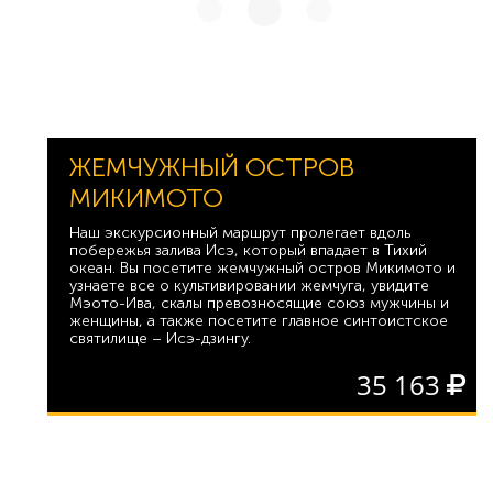
ЖЕМЧУЖНЫЙ ОСТРОВ
МИКИМОТО
Наш экскурсионный маршрут пролегает вдоль
побережья залива Исэ, который впадает в Тихий
океан. Вы посетите жемчужный остров Микимото и
узнаете все о культивировании жемчуга, увидите
Мэото-Ива, скалы превозносящие союз мужчины и
женщины, а также посетите главное синтоистское
святилище – Исэ-дзингу.
35 163