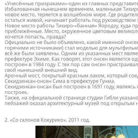
«Унесённые призраками»-один из главных представит
Избалованная нынешнем временем, маленькая Тихиро
новое место, теряется в волшебном мире. Где родител
остаться живой, начинает работать под руководством
Новое место работы Тихиро-«банная» Яородзу, куда п
приближённые. Место, окруженное цветовым великолеп
хочется попасть, правда?
Официально не было объявлено, какой именной онсе
горячими источниками) стал моделью для мультфильм
всё же были заявлены. Одним из указанных мест являе
префектуре Эхиме. Как говорят, этот онсен является о
построен в 1984 году. С тех пор сам онсен пристраив
свой нынешний внешний вид.
Арочный мост, покрытый красным лаком, который соед
Секидзенкан-онсен Сима в префектуре Гунма.
Секидзенкан-онсан был построен в 1691 году, являяс
построек.
Также, на официальной странице студии Гибли указан
пейзажей оказал архитектурный музей под открытым 
2. «Со склонов Кокурико». 2011 год.