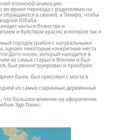
елей японской анимации.
 во время переезда с родителями на
и обращаются в свиней, а Тихиро, чтобы
 жадной Юбаба.
риходят мыться божества и
ием и буйством красок, в которое так и
нный городок (район с натуральными
а, однако некоторые конкретные места
тся Дого-онсен, который находится в
дним из самых старых в Японии и был
ался, был реконструирован и приобрел
инял баню, был срисован с моста в
ь одной из самых старинных деревянных
о, что большое влияние на оформление
небом Эдо-Токио.