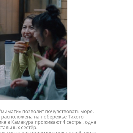
 Умимати» позволит почувствовать море.
я расположена на побережье Тихого
ике в Камакура проживают 4 сестры, одна
стальных сестёр.
жи, места достопримечательностей, ветка