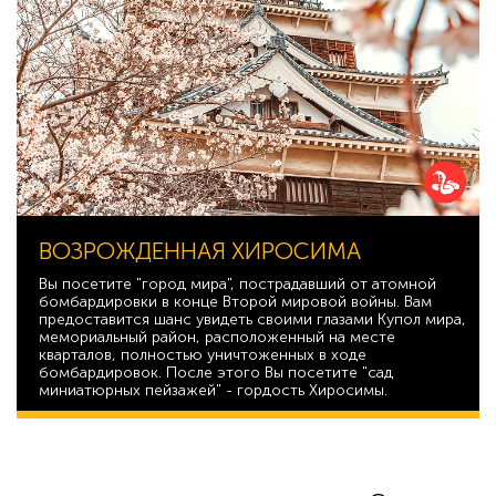
ВОЗРОЖДЕННАЯ ХИРОСИМА
Вы посетите "город мира", пострадавший от атомной
бомбардировки в конце Второй мировой войны. Вам
предоставится шанс увидеть своими глазами Купол мира,
мемориальный район, расположенный на месте
кварталов, полностью уничтоженных в ходе
бомбардировок. После этого Вы посетите "сад
миниатюрных пейзажей" - гордость Хиросимы.
46 536