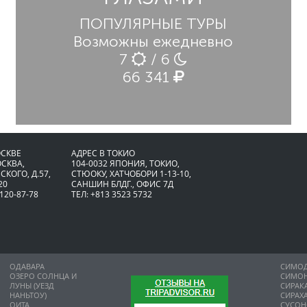
ПОПУЛЯРНЫЕ ТУРЫ
Возможны ежедневно
7
/ 6
66 341
ОСКВЕ
АДРЕС В ТОКИО
ОСКВА,
104-0032 ЯПОНИЯ, ТОКИО,
СКОГО, Д.57,
CТЮОКУ, ХАТЧОБОРИ 1-13-10,
20
САНШИН БЛДГ., ОФИС 7Д
 120-87-78
ТЕЛ: +813 3523 5732
ОДАВАРА
СИМО
ОЗЕРО СОЛНЦА И
СИМО
ЛУНЫ (УЕЗД
СИРАК
НАНЬТОУ)
СИРАХ
ОИТА
СУСО