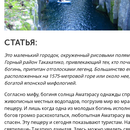
СТАТЬЯ:
Это маленький городок, окруженный рисовыми полями
Горный район Такахатико, привлекающий тех, кто поч
богинь, припитан отголосками легенд. Большинство е
расположенных на 1575-метровой горе или около нее
богатой японской мифологией.
Согласно мифу, богиня солнца Аматэрасу однажды спр
живописных местных водопадов, погрузив мир во мрак
пещеру. И лишь когда одна из молодых богинь исполн
богов громко расхохотаться, любопытная Аматэрасу вы
спасен. Эту пещеру и сегодня показывают туристам. Н
святилище- Такатихо дзиндзя. Здесь можно увидеть св