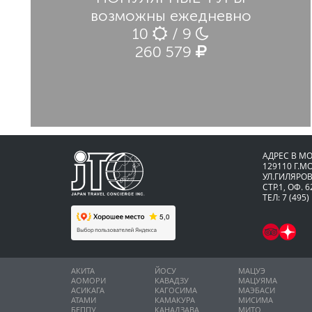
возможны ежедневно
10
/ 9
260 579
АДРЕС В М
129110 Г.М
УЛ.ГИЛЯРОВ
СТР.1, ОФ. 6
ТЕЛ: 7 (495)
АКИТА
ЙОСУ
МАЦУЭ
АОМОРИ
КАВАДЗУ
МАЦУЯМА
АСИКАГА
КАГОСИМА
МАЭБАСИ
АТАМИ
КАМАКУРА
МИСИМА
БЕППУ
КАНАДЗАВА
МИТО