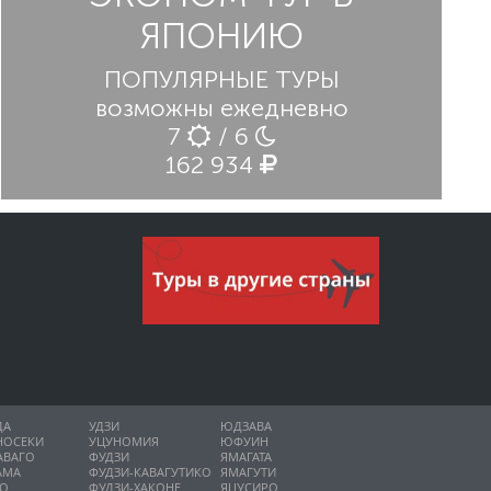
ЯПОНИЮ
ПОПУЛЯРНЫЕ ТУРЫ
возможны ежедневно
7
/ 6
162 934
ДА
УДЗИ
ЮДЗАВА
НОСЕКИ
УЦУНОМИЯ
ЮФУИН
АВАГО
ФУДЗИ
ЯМАГАТА
АМА
ФУДЗИ-КАВАГУТИКО
ЯМАГУТИ
НО
ФУДЗИ-ХАКОНЕ
ЯЦУСИРО