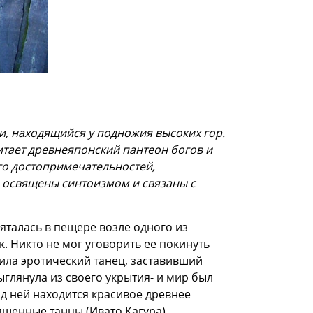
, находящийся у подножия высоких гор.
итает древнеяпонский пантеон богов и
го достопримечательностей,
, освящены синтоизмом и связаны с
яталась в пещере возле одного из
. Никто не мог уговорить ее покинуть
ила эротический танец, заставивший
глянула из своего укрытия- и мир был
ад ней находится красивое древнее
ященные танцы (Ивато Кагура),