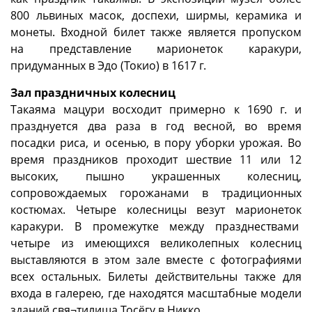
800 львиных масок, доспехи, ширмы, керамика и
монеты. Входной билет также является пропуском
на представление марионеток каракури,
придуманных в Эдо (Токио) в 1617 г.
Зал праздничных колесниц
Такаяма мацури восходит примерно к 1690 г. и
празднуется два раза в год весной, во время
посадки риса, и осенью, в пору уборки урожая. Во
время праздников проходит шествие 11 или 12
высоких, пышно украшенных колесниц,
сопровождаемых горожанами в традиционных
костюмах. Четыре колесницы везут марионеток
каракури. В промежутке между празднествами
четыре из имеющихся великолепных колесниц
выставляются в этом зале вместе с фотографиями
всех остальных. Билеты действительны также для
входа в галерею, где находятся масштабные модели
зданий свя¬тилища Тосёгу в Никко