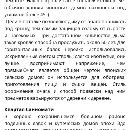
ремонте. Наклон кровли гассё составляет около 60°
(обычно кровли японских домов наклонены под
углом не более 45°).
Щели в потолке позволяют дыму от очага проникать
под крышу, тем самым защищая солому от сырости
и насекомых. При достаточном количестве дыма
такая кровля способна прослужить около 50 лет. Для
горизонтальных балок нередко использовались
искривленные снегом стволы; слегка изогнутые, они
лучше воспринимают напряжение, чем
прямые.Очаг является общей чертой японских
сельских домов; он используется для обогрева,
приготовления пищи и сушки вещей. Стиль
оформления очага и способ подвески над ним
предметов варьируются от деревни к деревне.
Квартал Санномати
В хорошо сохранив­шемся большом районе
подлинных лавок и купеческих домов эпохи Эдо