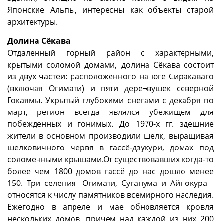
Японские Альпы, интересны как объекты старой
архитектуры.
Долина Сёкава
Отдаленный горный район с характерными,
крытыми соломой домами, долина Сёкава состоит
из двух частей: расположенного на юге Сиракаваго
(включая Огимати) и пяти дере¬вушек северной
Гокаямы. Укрытый глубокими снегами с декабря по
март, регион всегда являлся убежищем для
побежденных и гонимых. До 1970-х гг. здешние
жители в основном производили шелк, выращивая
шелковичного червя в гассё-дзукури, домах под
соломенными крышами.От существовавших когда-то
более чем 1800 домов гассё до нас дошло менее
150. Три селения -Огимати, Суганума и Айнокура -
относятся к числу памятников всемирного наследия.
Ежегодно в апреле и мае обновляется кровля
нескольких домов, причем над каждой из них 200