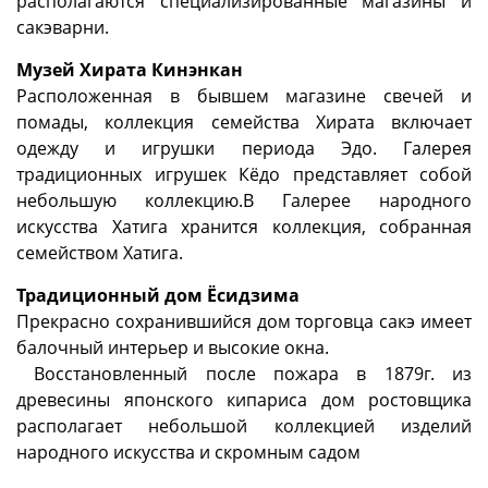
распо­лагаются специализи­рованные магазины и
сакэварни.
Музей Хирата Кинэнкан
Расположенная в бывшем магазине свечей и
помады, коллекция семейства Хирата включает
одежду и игрушки периода Эдо. Галерея
традиционных игру­шек Кёдо представляет собой
небольшую коллекцию.В Галерее народного
искусства Хатига хранится коллекция, собранная
семейством Хатига.
Традиционный дом Ёсидзима
Прекрасно сохранившийся дом торговца сакэ имеет
балочный интерьер и высокие окна.
Восстановленный после пожара в 1879г. из
древесины японского кипариса дом ростов­щика
располагает небольшой коллекцией изделий
народного искусства и скром­ным садом