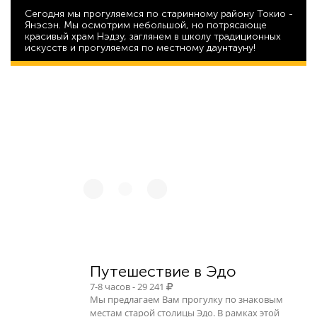
Сегодня мы прогуляемся по старинному району Токио -
Янэсэн. Мы осмотрим небольшой, но потрясающе
красивый храм Нэдзу, заглянем в школу традиционных
искусств и прогуляемся по местному даунтауну!
48 768
Путешествие в Эдо
7-8 часов - 29 241
Мы предлагаем Вам прогулку по знаковым
местам старой столицы Эдо. В рамках этой