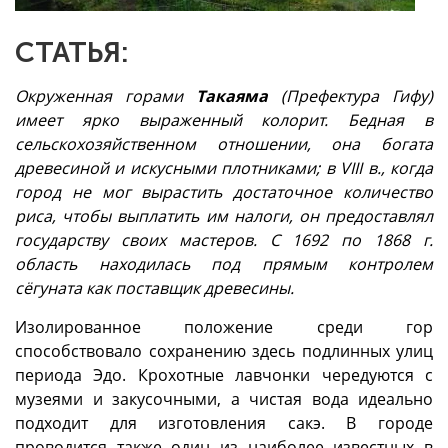
СТАТЬЯ:
Окруженная горами
Такаяма
(Префектура Гифу)
имеет ярко выраженный колорит. Бедная в
сельскохозяйственном отношении, она богата
древесиной и искусными плотниками; в VIII в., когда
го­род не мог вырастить достаточное количество
риса, чтобы вы­платить им налоги, он предоставлял
государству своих масте­ров. С 1692 по 1868 г.
область находилась под прямым контро­лем
сёгуната как поставщик древесины.
Изолированное поло­жение среди гор
способствовало сохранению здесь подлинных улиц
периода Эдо. Крохотные лавчонки чередуются с
музеями и закусочными, а чистая вода идеально
подходит для изготовления сакэ. В городе
проводится также один из наиболее известных в