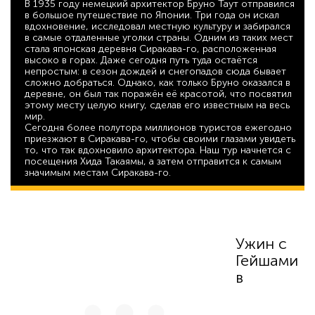
В 1935 году немецкий архитектор Бруно Таут отправился
в большое путешествие по Японии. Три года он искал
вдохновение, исследовал местную культуру и забирался
в самые отдаленные уголки страны. Одним из таких мест
стала японская деревня Сиракава-го, расположенная
высоко в горах. Даже сегодня путь туда остаётся
непростым: в сезон дождей и снегопадов сюда бывает
сложно добраться. Однако, как только Бруно оказался в
деревне, он был так поражён её красотой, что посвятил
этому месту целую книгу, сделав его известным на весь
мир.
Сегодня более полутора миллионов туристов ежегодно
приезжают в Сиракава-го, чтобы своими глазами увидеть
то, что так вдохновило архитектора. Наш тур начнется с
посещения Хида Такаямы, а затем отправится к самым
значимым местам Сиракава-го.
56 095
Ужин с
Гейшами
в