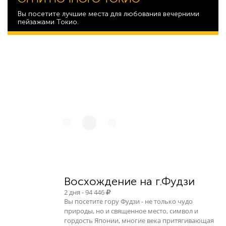
Вы посетите лучшие места для любования вечерними
пейзажами Токио.
25 496
Восхождение на г.Фудзи
2 дня - 94 446
Вы посетите гору Фудзи - не только чудо
природы, но и священное место, символ и
гордость Японии, многие века притягивающая