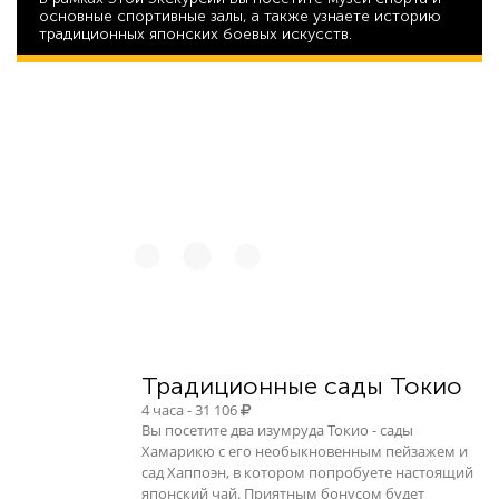
основные спортивные залы, а также узнаете историю
традиционных японских боевых искусств.
26 101
Традиционные сады Токио
4 часа - 31 106
Вы посетите два изумруда Токио - сады
Хамарикю с его необыкновенным пейзажем и
сад Хаппоэн, в котором попробуете настоящий
японский чай. Приятным бонусом будет