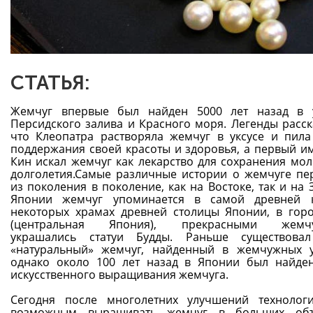
СТАТЬЯ:
Жемчуг впервые был найден 5000 лет назад в 
Персидского залива и Красного моря. Легенды расск
что Клеопатра растворяла жемчуг в уксусе и пила
поддержания своей красоты и здоровья, а первый и
Кин искал жемчуг как лекарство для сохранения мол
долголетия.Самые различные истории о жемчуге пе
из поколения в поколение, как на Востоке, так и на 
Японии жемчуг упоминается в самой древней к
некоторых храмах древней столицы Японии, в гор
(центральная Япония), прекрасными жемч
украшались статуи Будды. Раньше существовал
«натуральный» жемчуг, найденный в жемчужных у
однако около 100 лет назад в Японии был найде
искусственного выращивания жемчуга.
Сегодня после многолетних улучшений технолог
возможным выращивать жемчуг в больших об