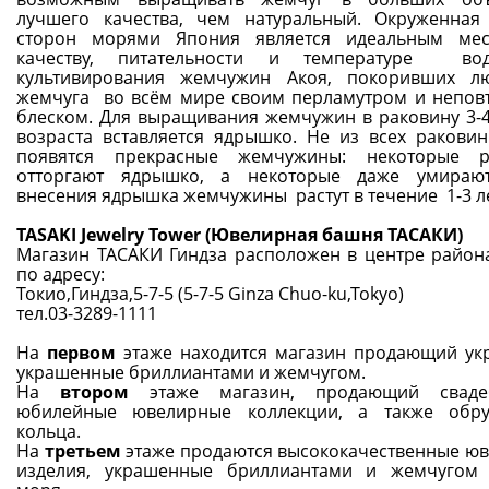
лучшего качества, чем натуральный. Окруженная
сторон морями Япония является идеальным мес
качеству, питательности и температуре во
культивирования жемчужин Акоя, покоривших л
жемчуга во всём мире своим перламутром и непо
блеском. Для выращивания жемчужин в раковину 3-4
возраста вставляется ядрышко. Не из всех раковин
появятся прекрасные жемчужины: некоторые р
отторгают ядрышко, а некоторые даже умирают
внесения ядрышка жемчужины растут в течение 1-3 ле
TASAKI Jewelry Tower (Ювелирная башня ТАСАКИ)
Магазин ТАСАКИ Гиндза расположен в центре района
по адресу:
Токио,Гиндза,5-7-5 (5-7-5 Ginza Chuo-ku,Tokyo)
тел.03-3289-1111
На
первом
этаже находится магазин продающий ук
украшенные бриллиантами и жемчугом.
На
втором
этаже магазин, продающий свад
юбилейные ювелирные коллекции, а также обру
кольца.
На
третьем
этаже продаются высококачественные ю
изделия, украшенные бриллиантами и жемчугом