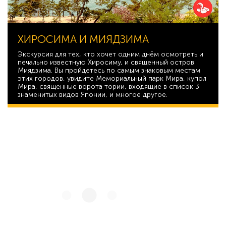
ХИРОСИМА И МИЯДЗИМА
Экскурсия для тех, кто хочет одним днём осмотреть и
печально известную Хиросиму, и священный остров
Миядзима. Вы пройдетесь по самым знаковым местам
этих городов, увидите Мемориальный парк Мира, купол
Мира, священные ворота тории, входящие в список 3
знаменитых видов Японии, и многое другое.
50 085