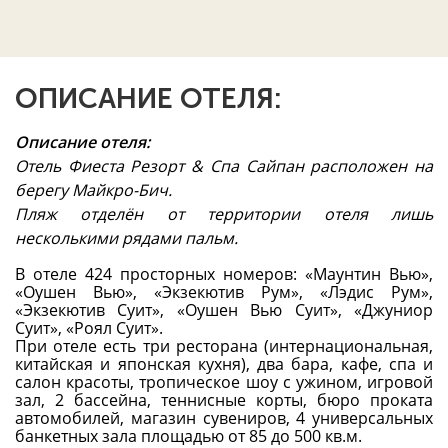
ОПИСАНИЕ ОТЕЛЯ:
Описание отеля:
Отель Фиеста Резорт & Спа Сайпан расположен на
берегу Майкро-Бич.
Пляж отделён от территории отеля лишь
несколькими рядами пальм.
В отеле 424 просторных номеров: «Маунтин Вью»,
«Оушен Вью», «Экзекютив Рум», «Лэдис Рум»,
«Экзекютив Суит», «Оушен Вью Суит», «Джуниор
Суит», «Роял Суит».
При отеле есть три ресторана (интернациональная,
китайская и японская кухня), два бара, кафе, спа и
салон красоты, тропическое шоу с ужином, игровой
зал, 2 бассейна, теннисные корты, бюро проката
автомобилей, магазин сувениров, 4 универсальных
банкетных зала площадью от 85 до 500 кв.м.