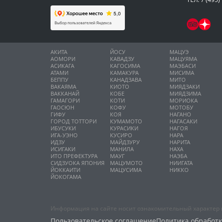
АКИТА
ЙОСУ
МАЦУЭ
АОМОРИ
КАВАДЗУ
МАЦУЯМА
АСИКАГА
КАГОСИМА
МАЭБАСИ
АТАМИ
КАМАКУРА
МИСИМА
БЕППУ
КАНАДЗАВА
МИТО
ВАКАЯМА
КИОТО
МИЯДЗАКИ
ВАККАНАЙ
КОБЕ
МИЯДЗИМА
ГАМАГОРИ
КОТИ
МОРИОКА
ГАОСЮН
КОФУ
МОТОБУ
ГИФУ
КОЯ
НАГАНО
ГОРОД ТОТТОРИ
КУМАМОТО
НАГАСАКИ
ИБУСУКИ
КУРАСИКИ
НАГОЯ
ИГА-УЭНО
КУСИРО
НАРА
ИДЗУ
МАЙДЗУРУ
НАРИТА
ИСИГАКИ
МАНИЛА
НАХА
ИТО ПРЕФЕКТУРА
МАУГ
НАЭБА
СИДЗУОКА ЯПОНИЯ
МАЦУМОТО
НИИГАТА
ЙОККАИТИ
МАЦУСИМА
НИККО
ЙОКОГАМА
Информация на сайте носит ознакомительный характер и
Пользовательское соглашение
Политика обработ