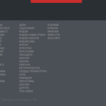
ДА
УДЗИ
ЮДЗАВА
НОСЕКИ
УЦУНОМИЯ
ЮФУИН
АВАГО
ФУДЗИ
ЯМАГАТА
АМА
ФУДЗИ-КАВАГУТИКО
ЯМАГУТИ
НО
ФУДЗИ-ХАКОНЕ
ЯЦУСИРО
Й
ФУДЗИСАВА
Н
ФУКУИ
АЦУ
ФУКУОКА
ИХО
ФУКУСИМА
МА
ХАКОДАТЭ
ХАКОНЕ
ХАКУБА
ИСЭ
ХИКОНЭ:
О
ИСТОРИЧЕСКОЕ
ИМА
СЕРДЦЕ ПРЕФЕКТУРЫ
ИМА
СИГА
А
ХИМЭДЗИ
ИМА
ХИРОСИМА
ЦУКУБА
ЦУРУГА
ЭЛЬ-НИДО
 Гражданского кодекса РФ