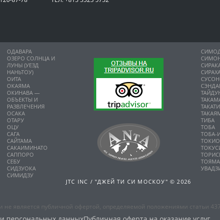
ОДАВАРА
СИМО
ОЗЕРО СОЛНЦА И
СИМО
ЛУНЫ (УЕЗД
СИРАК
НАНЬТОУ)
СИРАХ
ОИТА
СУСО
ОКАЯМА
СЭНДА
ОКИНАВА —
ТАЙДУ
ОБЪЕКТЫ И
ТАКАМ
РАЗВЛЕЧЕНИЯ
ТАКАТ
ОСАКА
ТАКАЯ
ОТАРУ
ТИБА
ОЦУ
ТОБА
САГА
ТОБА-
САЙТАМА
ТОКИ
САКАИМИНАТО
ТОКУС
САППОРО
ТОРИС
СЕБУ
ТОЯМ
СИДЗУОКА
УВАДЗ
СИМИДЗУ
JTC INC / "ДЖЕЙ ТИ СИ МОСКОУ" © 2026
 не является публичной офертой, определяемой положениями статьи 437
ки персональных данных
Публичная оферта на оказание услуг