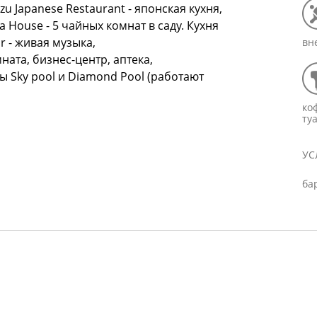
zu Japanese Restaurant - японская кухня,
a House - 5 чайных комнат в саду. Кухня
r - живая музыка,
вн
мната, бизнес-центр, аптека,
ы Sky pool и Diamond Pool (работают
ко
ту
УС
ба