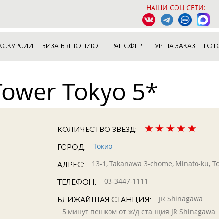
НАШИ СОЦ СЕТИ:
КСКУРСИИ
ВИЗА В ЯПОНИЮ
ТРАНСФЕР
ТУР НА ЗАКАЗ
ГОТ
Tower Tokyo 5*
КОЛИЧЕСТВО ЗВЁЗД:
Токио
ГОРОД:
13-1, Takanawa 3-chome, Minato-ku, T
АДРЕС:
03-3447-1111
ТЕЛЕФОН:
JR Shinagawa
БЛИЖАЙШАЯ СТАНЦИЯ:
5 минут пешком от ж/д станция JR Shinagawa