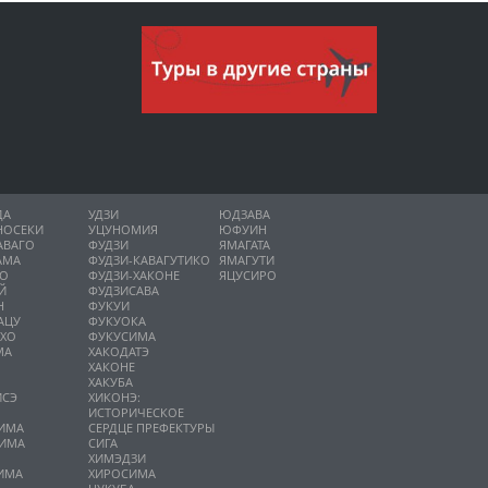
ДА
УДЗИ
ЮДЗАВА
НОСЕКИ
УЦУНОМИЯ
ЮФУИН
АВАГО
ФУДЗИ
ЯМАГАТА
АМА
ФУДЗИ-КАВАГУТИКО
ЯМАГУТИ
НО
ФУДЗИ-ХАКОНЕ
ЯЦУСИРО
Й
ФУДЗИСАВА
Н
ФУКУИ
АЦУ
ФУКУОКА
ИХО
ФУКУСИМА
МА
ХАКОДАТЭ
ХАКОНЕ
ХАКУБА
ИСЭ
ХИКОНЭ:
О
ИСТОРИЧЕСКОЕ
ИМА
СЕРДЦЕ ПРЕФЕКТУРЫ
ИМА
СИГА
А
ХИМЭДЗИ
ИМА
ХИРОСИМА