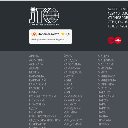
АДРЕС В М
129110 Г.М
УЛ.ГИЛЯРОВ
СТР.1, ОФ. 6
ТЕЛ: 7 (495)
АКИТА
ЙОСУ
МАЦУЭ
АОМОРИ
КАВАДЗУ
МАЦУЯМА
АСИКАГА
КАГОСИМА
МАЭБАСИ
АТАМИ
КАМАКУРА
МИСИМА
БЕППУ
КАНАДЗАВА
МИТО
ВАКАЯМА
КИОТО
МИЯДЗАКИ
ВАККАНАЙ
КОБЕ
МИЯДЗИМА
ГАМАГОРИ
КОТИ
МОРИОКА
ГАОСЮН
КОФУ
МОТОБУ
ГИФУ
КОЯ
НАГАНО
ГОРОД ТОТТОРИ
КУМАМОТО
НАГАСАКИ
ИБУСУКИ
КУРАСИКИ
НАГОЯ
ИГА-УЭНО
КУСИРО
НАРА
ИДЗУ
МАЙДЗУРУ
НАРИТА
ИСИГАКИ
МАНИЛА
НАХА
ИТО ПРЕФЕКТУРА
МАУГ
НАЭБА
СИДЗУОКА ЯПОНИЯ
МАЦУМОТО
НИИГАТА
ЙОККАИТИ
МАЦУСИМА
НИККО