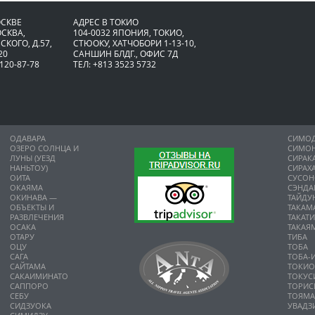
ОСКВЕ
АДРЕС В ТОКИО
ОСКВА,
104-0032 ЯПОНИЯ, ТОКИО,
СКОГО, Д.57,
CТЮОКУ, ХАТЧОБОРИ 1-13-10,
20
САНШИН БЛДГ., ОФИС 7Д
 120-87-78
ТЕЛ: +813 3523 5732
ОДАВАРА
СИМО
ОЗЕРО СОЛНЦА И
СИМО
ЛУНЫ (УЕЗД
СИРАК
НАНЬТОУ)
СИРАХ
ОИТА
СУСО
ОКАЯМА
СЭНДА
ОКИНАВА —
ТАЙДУ
ОБЪЕКТЫ И
ТАКАМ
РАЗВЛЕЧЕНИЯ
ТАКАТ
ОСАКА
ТАКАЯ
ОТАРУ
ТИБА
ОЦУ
ТОБА
САГА
ТОБА-
САЙТАМА
ТОКИ
САКАИМИНАТО
ТОКУС
САППОРО
ТОРИС
СЕБУ
ТОЯМ
СИДЗУОКА
УВАДЗ