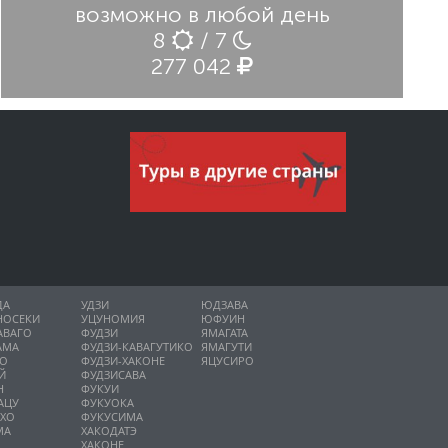
возможно в любой день
8
/ 7
277 042
ДА
УДЗИ
ЮДЗАВА
НОСЕКИ
УЦУНОМИЯ
ЮФУИН
АВАГО
ФУДЗИ
ЯМАГАТА
АМА
ФУДЗИ-КАВАГУТИКО
ЯМАГУТИ
НО
ФУДЗИ-ХАКОНЕ
ЯЦУСИРО
Й
ФУДЗИСАВА
Н
ФУКУИ
АЦУ
ФУКУОКА
ИХО
ФУКУСИМА
МА
ХАКОДАТЭ
ХАКОНЕ