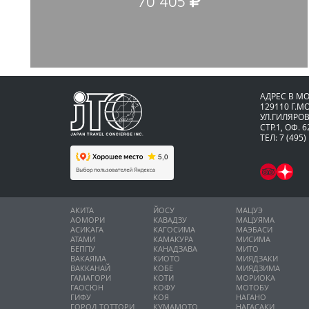
70 405
АДРЕС В М
129110 Г.М
УЛ.ГИЛЯРОВ
СТР.1, ОФ. 6
ТЕЛ: 7 (495)
АКИТА
ЙОСУ
МАЦУЭ
АОМОРИ
КАВАДЗУ
МАЦУЯМА
АСИКАГА
КАГОСИМА
МАЭБАСИ
АТАМИ
КАМАКУРА
МИСИМА
БЕППУ
КАНАДЗАВА
МИТО
ВАКАЯМА
КИОТО
МИЯДЗАКИ
ВАККАНАЙ
КОБЕ
МИЯДЗИМА
ГАМАГОРИ
КОТИ
МОРИОКА
ГАОСЮН
КОФУ
МОТОБУ
ГИФУ
КОЯ
НАГАНО
ГОРОД ТОТТОРИ
КУМАМОТО
НАГАСАКИ