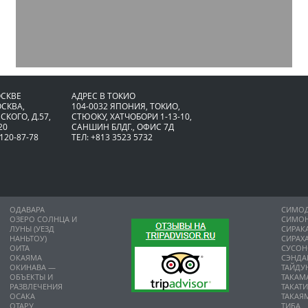
ОСКВЕ
АДРЕС В ТОКИО
ОСКВА,
104-0032 ЯПОНИЯ, ТОКИО,
СКОГО, Д.57,
CТЮОКУ, ХАТЧОБОРИ 1-13-10,
20
САНШИН БЛДГ., ОФИС 7Д
 120-87-78
ТЕЛ: +813 3523 5732
ОДАВАРА
СИМО
ОЗЕРО СОЛНЦА И
СИМО
ЛУНЫ (УЕЗД
СИРАК
НАНЬТОУ)
СИРАХ
ОИТА
СУСО
ОКАЯМА
СЭНДА
ОКИНАВА —
ТАЙДУ
ОБЪЕКТЫ И
ТАКАМ
РАЗВЛЕЧЕНИЯ
ТАКАТ
ОСАКА
ТАКАЯ
ОТАРУ
ТИБА