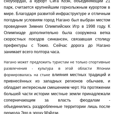
сноубордах, а курорт Сига Коэн, объединяющий 21
парк, считается крупнейшим горнолыжным курортом
в
мире. Благодаря развитой инфраструктуре и отличным
погодным условиям город Нагано был выбран местом
проведения Зимних
Олимпийских Игр в 1998 году. К
Олимпиаде дополнительно была сооружена ветка
скоростных поездов синкансен, связавшая
столицу
префектуры с Токио. Сейчас дорога до Нагано
занимает всего полтора часа.
Нагано может предложить туристам не только спортивные
развлечения - культура в этой области Японии
формировалась на стыке
влияния местных традиций и
привнесённых из западных регионов обычаев, и
обладает интересным смешением черт. На
протяжении
большей части истории местные земли принадлежали
соперничающим за власть феодалам -
объединились
раздробленные территории лишь после
периода Эдо в эпоху Мэйдзи.