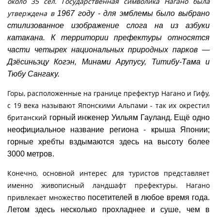
около 35 сёл. Государственная символика Нагано была
утверждена в
1967 году - для эмблемы было выбрано
стилизованное изображение слога на из азбуки
катакана. К территории префектуры
относятся
части четырех национальных природных парков —
Дзёсиньэцу Когэн, Минами Арупусу, Титибу-Тама и
Тюбу Сангаку.
Горы, расположенные на границе префектур Нагано и Гифу,
с 19 века называют Японскими Альпами - так их окрестил
британский
горный инженер Уильям Гауланд. Ещё одно
неофициальное название региона - крыша Японии;
горные хребты вздымаются здесь
на высоту более
3000 метров.
Конечно, основной интерес для туристов представляет
именно живописный ландшафт префектуры. Нагано
привлекает множество
посетителей в любое время года.
Летом здесь несколько прохладнее и суше, чем в