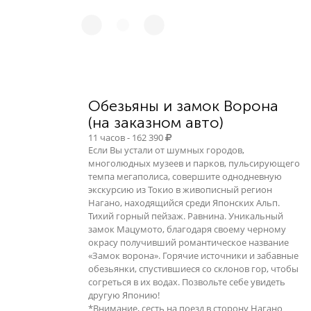
Обезьяны и замок Ворона
(на заказном авто)
11 часов - 162 390
Если Вы устали от шумных городов,
многолюдных музеев и парков, пульсирующего
темпа мегаполиса, совершите однодневную
экскурсию из Токио в живописный регион
Нагано, находящийся среди Японских Альп.
Тихий горный пейзаж. Равнина. Уникальный
замок Мацумото, благодаря своему черному
окрасу получивший романтическое название
«Замок ворона». Горячие источники и забавные
обезьянки, спустившиеся со склонов гор, чтобы
согреться в их водах. Позвольте себе увидеть
другую Японию!
*Внимание, сесть на поезд в сторону Нагано