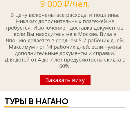
9 000 ₽/чел.
воду.Адрес: 6845 Yamanouchi-machi Shimotakai-gun, Nagano,
Japan, 381-0401Как добраться: сначала на поезде от
станции JR Tokyo до станции JR Nagano, затем необходимо
В цену включены все расходы и пошлины.
пересесть на электропоезд Dentetsu, следующий до
станции Yudanaka. Далее на такси или на рейсовом
Никаких дополнительных платежей не
автобусе до Kanbayashi Onsen. Оттуда в Jigokudani Yaen-
требуется. Исключение - доставка документов,
koen можно дойти только пешком по узкой тропинке,
если Вы находитесь не в Москве. Виза в
ведущей от центрального входа и проложенной через лес
(около получаса).
Японию делается в среднем 5-7 рабочих дней.
Максимум - от 14 рабочих дней, если нужны
дополнительные документы и справки.
Для детей от 4 до 7 лет предусмотрена скидка в
50%.
Заказать визу
ТУРЫ В НАГАНО