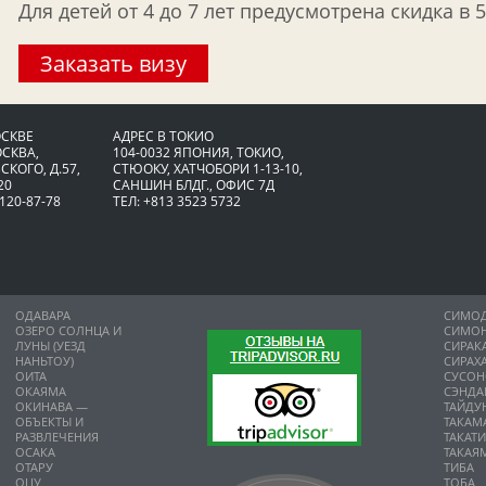
Для детей от 4 до 7 лет предусмотрена скидка в 
Заказать визу
ОСКВЕ
АДРЕС В ТОКИО
ОСКВА,
104-0032 ЯПОНИЯ, ТОКИО,
СКОГО, Д.57,
CТЮОКУ, ХАТЧОБОРИ 1-13-10,
20
САНШИН БЛДГ., ОФИС 7Д
 120-87-78
ТЕЛ: +813 3523 5732
ОДАВАРА
СИМО
ОЗЕРО СОЛНЦА И
СИМО
ЛУНЫ (УЕЗД
СИРАК
НАНЬТОУ)
СИРАХ
ОИТА
СУСО
ОКАЯМА
СЭНДА
ОКИНАВА —
ТАЙДУ
ОБЪЕКТЫ И
ТАКАМ
РАЗВЛЕЧЕНИЯ
ТАКАТ
ОСАКА
ТАКАЯ
ОТАРУ
ТИБА
ОЦУ
ТОБА