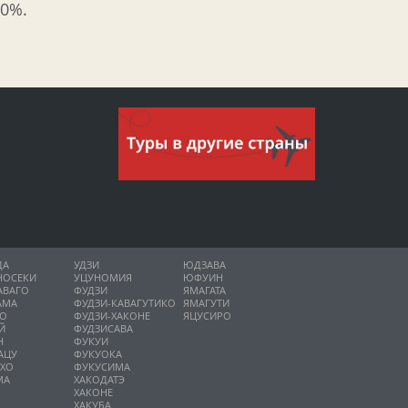
50%.
ДА
УДЗИ
ЮДЗАВА
НОСЕКИ
УЦУНОМИЯ
ЮФУИН
АВАГО
ФУДЗИ
ЯМАГАТА
АМА
ФУДЗИ-КАВАГУТИКО
ЯМАГУТИ
НО
ФУДЗИ-ХАКОНЕ
ЯЦУСИРО
Й
ФУДЗИСАВА
Н
ФУКУИ
АЦУ
ФУКУОКА
ИХО
ФУКУСИМА
МА
ХАКОДАТЭ
ХАКОНЕ
ХАКУБА