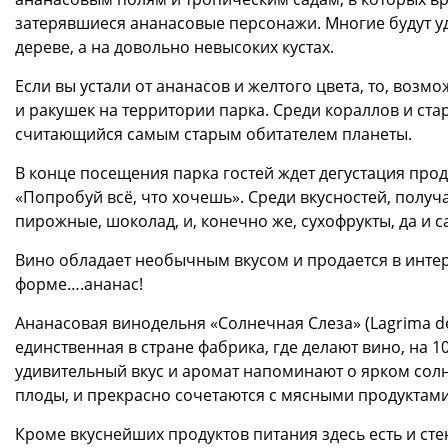
затерявшиеся ананасовые персонажи. Многие будут уд
дереве, а на довольно невысоких кустах.
Если вы устали от ананасов и желтого цвета, то, возм
и ракушек на территории парка. Среди кораллов и ста
считающийся самым старым обитателем планеты.
В конце посещения парка гостей ждет дегустация про
«Попробуй всё, что хочешь». Среди вкусностей, получа
пирожные, шоколад, и, конечно же, сухофрукты, да и с
Вино обладает необычным вкусом и продается в инте
форме….ананас!
Ананасовая винодельня «Солнечная Слеза» (Lagrima del 
единственная в стране фабрика, где делают вино, на 1
удивительный вкус и аромат напоминают о ярком сол
плоды, и прекрасно сочетаются с мясными продуктами
Кроме вкуснейших продуктов питания здесь есть и сте