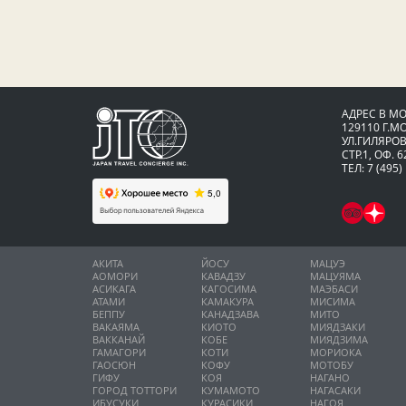
АДРЕС В М
129110 Г.М
УЛ.ГИЛЯРОВ
СТР.1, ОФ. 6
ТЕЛ: 7 (495)
АКИТА
ЙОСУ
МАЦУЭ
АОМОРИ
КАВАДЗУ
МАЦУЯМА
АСИКАГА
КАГОСИМА
МАЭБАСИ
АТАМИ
КАМАКУРА
МИСИМА
БЕППУ
КАНАДЗАВА
МИТО
ВАКАЯМА
КИОТО
МИЯДЗАКИ
ВАККАНАЙ
КОБЕ
МИЯДЗИМА
ГАМАГОРИ
КОТИ
МОРИОКА
ГАОСЮН
КОФУ
МОТОБУ
ГИФУ
КОЯ
НАГАНО
ГОРОД ТОТТОРИ
КУМАМОТО
НАГАСАКИ
ИБУСУКИ
КУРАСИКИ
НАГОЯ