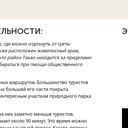
ЛЬНОСТИ:
Э
, где можно отдохнуть от суеты
также расположен живописный храм,
что район Такао находится за пределами
добираться при пмощи общественного
чных маршрутов. Большинство туристов
 на большей его части покрыта
 интересным участкам природного парка
на них заметно меньше туристов.
мает около 90 минут. Это время можно
мощи канатной дороги. Кстати, рядом с