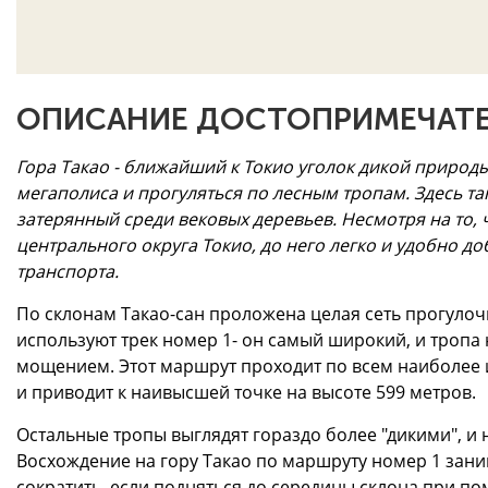
ОПИСАНИЕ ДОСТОПРИМЕЧАТЕ
Гора Такао - ближайший к Токио уголок дикой природы
мегаполиса и прогуляться по лесным тропам. Здесь 
затерянный среди вековых деревьев. Несмотря на то, 
центрального округа Токио, до него легко и удобно 
транспорта.
По склонам Такао-сан проложена целая сеть прогуло
используют трек номер 1- он самый широкий, и тропа
мощением. Этот маршрут проходит по всем наиболее
и приводит к наивысшей точке на высоте 599 метров.
Остальные тропы выглядят гораздо более "дикими", и 
Восхождение на гору Такао по маршруту номер 1 зани
сократить, если подняться до середины склона при по