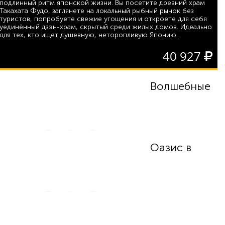
подлинный ритм японской жизни. Вы посетите древний храм
Такахата Фудо, заглянете на локальный рыбный рынок без
туристов, попробуете свежие угощения и откроете для себя
уединённый дзэн-храм, скрытый среди жилых домов. Идеально
для тех, кто ищет душевную, неторопливую Японию.
40 927
Волшебные
Оазис в
окрестности Токио
7-8 часов - 49 055
Вам не хватает чего-то захватывающего и
необычного в экскурсионных программах? Хочется