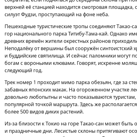
верхней её станцией находится смотровая площадка, 
силуэт Фудзи, проступающий на фоне неба.
Пешеходные туристические тропы соединяют Такао-
гор национального парка Титибу-Тама-кай. Однако име
древних времён жители окрестных районов приходили
Неподалёку от вершины был сооружён синтоистский хр
и буддийские святилища. И сейчас паломники могут по
богам с вороньими клювами. Говорят, искренне молящ
следующий год.
Трек номер 1 проходит мимо парка обезьян, где за с
забавных японских макак. На огороженном участке ле
довольно любопытны и часто показываются туристам,
популярной точкой маршрута. Здесь же располагается
более 500 видов диких растений.
Из-за близости к Токио на горе Такао-сан может быт
и праздничные дни. Лесистые склоны притягивают осо