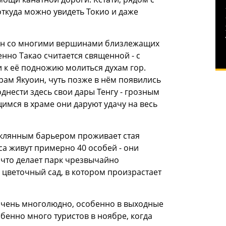
откуда можно увидеть Токио и даже
сан со многими вершинами близлежащих
нно Такао считается священной - с
 к её подножию молиться духам гор.
ам Якуоин, чуть позже в нём появились
днести здесь свои дары Тенгу - грозным
имся в храме они даруют удачу на весь
теклянным барьером проживает стая
са живут примерно 40 особей - они
 что делает парк чрезвычайно
 цветочный сад, в котором произрастает
ь очень многолюдно, особенно в выходные
бенно много туристов в ноябре, когда