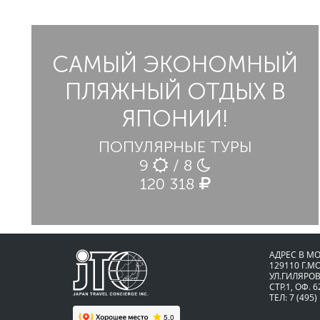
САМЫЙ ЭКОНОМНЫЙ
ПЛЯЖНЫЙ ОТДЫХ В
ЯПОНИИ!
ПОПУЛЯРНЫЕ ТУРЫ
9
/ 8
120 318
АДРЕС В М
129110 Г.М
УЛ.ГИЛЯРОВ
СТР.1, ОФ. 6
ТЕЛ: 7 (495)