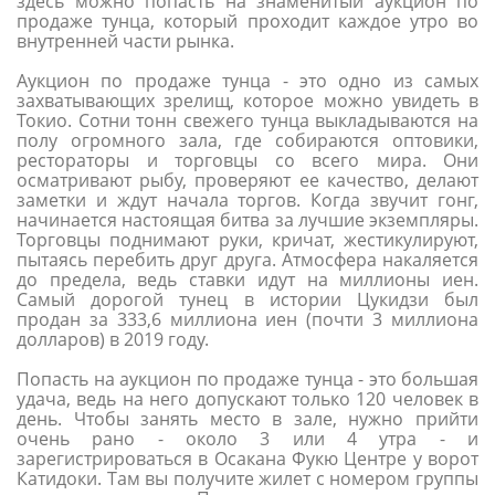
здесь можно попасть на знаменитый аукцион по
продаже тунца, который проходит каждое утро во
внутренней части рынка.
Аукцион по продаже тунца - это одно из самых
захватывающих зрелищ, которое можно увидеть в
Токио. Сотни тонн свежего тунца выкладываются на
полу огромного зала, где собираются оптовики,
рестораторы и торговцы со всего мира. Они
осматривают рыбу, проверяют ее качество, делают
заметки и ждут начала торгов. Когда звучит гонг,
начинается настоящая битва за лучшие экземпляры.
Торговцы поднимают руки, кричат, жестикулируют,
пытаясь перебить друг друга. Атмосфера накаляется
до предела, ведь ставки идут на миллионы иен.
Самый дорогой тунец в истории Цукидзи был
продан за 333,6 миллиона иен (почти 3 миллиона
долларов) в 2019 году.
Попасть на аукцион по продаже тунца - это большая
удача, ведь на него допускают только 120 человек в
день. Чтобы занять место в зале, нужно прийти
очень рано - около 3 или 4 утра - и
зарегистрироваться в Осакана Фукю Центре у ворот
Катидоки. Там вы получите жилет с номером группы