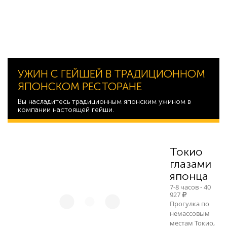
УЖИН С ГЕЙШЕЙ В ТРАДИЦИОННОМ
ЯПОНСКОМ РЕСТОРАНЕ
Вы насладитесь традиционным японским ужином в
компании настоящей гейши.
Токио
глазами
японца
7-8 часов - 40
927
Прогулка по
немассовым
местам Токио,