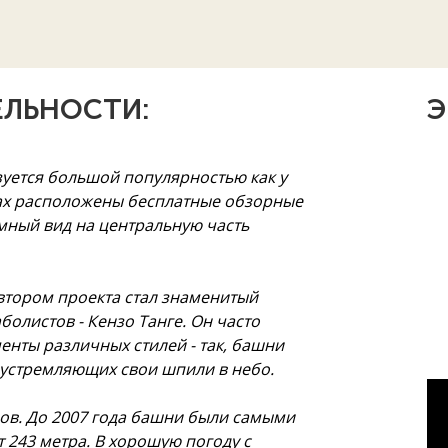
ЛЬНОСТИ:
Э
зуется большой популярностью как у
тажах расположены бесплатные обзорные
мный вид на центральную часть
втором проекта стал знаменитый
олистов - Кензо Танге. Он часто
нты различных стилей - так, башни
 устремляющих свои шпили в небо.
ов. До 2007 года башни были самыми
т 243 метра. В хорошую погоду с