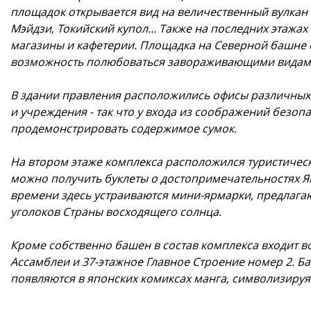
площадок открывается вид на величественный вулкан 
Мэйдзи, Токийский купол... Также на последних этажа
магазины и кафетерии. Площадка на Северной башне о
возможность полюбоваться завораживающими видами
В здании правления расположились офисы различных
и учреждения - так что у входа из соображений безоп
продемонстрировать содержимое сумок.
На втором этаже комплекса расположился туристичес
можно получить буклеты о достопримечательностях Я
времени здесь устраиваются мини-ярмарки, предлага
уголоков Страны восходящего солнца.
Кроме собственно башен в состав комплекса входит 
Ассамблеи и 37-этажное Главное Строение номер 2. Б
появляются в японских комиксах манга, символизируя