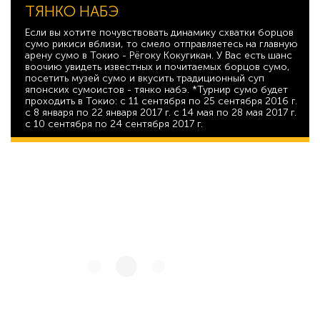
ТЯНКО НАБЭ
Если вы хотите почувствовать динамику схватки борцов
сумо рикиси вблизи, то смело отправляетесь на главную
арену сумо в Токио - Рёгоку Кокугикан. У Вас есть шанс
воочию увидеть известных и почитаемых борцов сумо,
посетить музей сумо и вкусить традиционный суп
японских сумоистов - тянко набэ. *Турнир сумо будет
проходить в Токио: с 11 сентября по 25 сентября 2016 г.
с 8 января по 22 января 2017 г. с 14 мая по 28 мая 2017 г.
с 10 сентября по 24 сентября 2017 г.
7 556