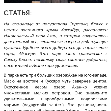
СТАТЬЯ:
На юго-западе от полуострова Сиретоко, ближе к
центру восточного крыла Хоккайдо, расположен
Национальный парк Акан, в котором сохранились
девственный лес, зеркальные озера и действующие
вулканы. Удобнее всего добираться до парка через
город Абасири. Этот парк часто сравнивают с
Сикоку-Тоя,но, поскольку сюда сложнее добраться,
посетителей в Акане гораздо меньше.
В парке есть три больших озера:Акан на юго-западе,
Масю на востоке и Куссяро чуть севернее центра.
Окруженное лесом озеро Акан-ко усеяно
множествами мелких островов. Оно знаменито
удивительными шарообразными водорослями
маримо (Aegagropila sauteri). Это разновидность
рдеста правильной сферической формы. По размеру