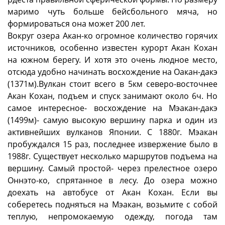
маримо чуть больше бейсбольного мяча, но
формироваться она может 200 лет.
Вокруг озера Акан-ко огромное количество горячих
источников, особенно известен курорт Акан Кохан
на южном берегу. И хотя это очень людное место,
отсюда удобно начинать восхождение на Оакан-дакэ
(1371м).Вулкан стоит всего в 5км северо-восточнее
Акан Кохан, подъем и спуск занимают около 6ч. Но
самое интересное- восхождение на Мэакан-дакэ
(1499м)- самую высокую вершину парка и один из
активнейших вулканов Японии. С 1880г. Мэакан
пробуждался 15 раз, последнее извержение было в
1988г. Существует несколько маршрутов подъема на
вершину. Самый простой- через прелестное озеро
Оннэто-ко, спрятанное в лесу. До озера можно
доехать на автобусе от Акан Кохан. Если вы
соберетесь подняться на Мэакан, возьмите с собой
теплую, непромокаемую одежду, погода там