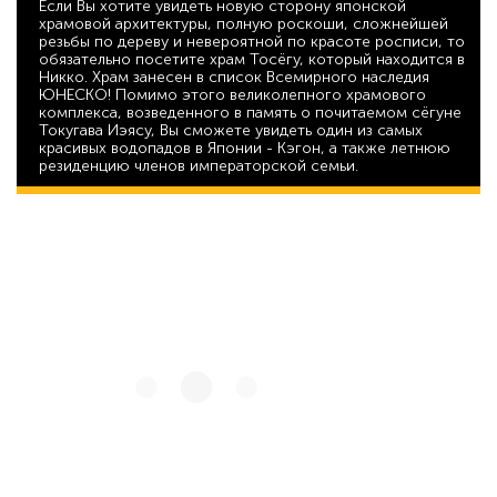
Если Вы хотите увидеть новую сторону японской
храмовой архитектуры, полную роскоши, сложнейшей
резьбы по дереву и невероятной по красоте росписи, то
обязательно посетите храм Тосёгу, который находится в
Никко. Храм занесен в список Всемирного наследия
ЮНЕСКО! Помимо этого великолепного храмового
комплекса, возведенного в память о почитаемом сёгуне
Токугава Иэясу, Вы сможете увидеть один из самых
красивых водопадов в Японии - Кэгон, а также летнюю
резиденцию членов императорской семьи.
57 126