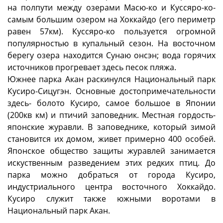
на полпути между озерами Масю-ко и Куссяро-ко-
самым большим озером на Хоккайдо (его периметр
равен 57км). Куссяро-ко пользуется огромной
популярностью в купальный сезон. На восточном
берегу озера находится Сунаю онсэн; вода горячих
источников прогревает здесь песок пляжа.
Южнее парка Акан раскинулся Национальный парк
Кусиро-Сицугэн. Основные достопримечательности
здесь- болото Кусиро, самое большое в Японии
(200кв км) и птичий заповедник. Местная гордость-
японские журавли. В заповеднике, который зимой
становится их домом, живет примерно 400 особей.
Японское общество защиты журавлей занимается
искуственным разведением этих редких птиц. До
парка можно добраться от города Кусиро,
индустриального центра восточного Хоккайдо.
Кусиро служит также южными воротами в
Национальный парк Акан.