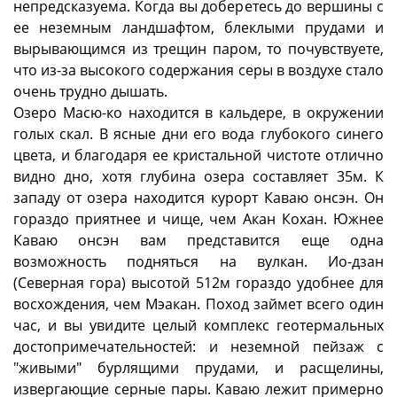
непредсказуема. Когда вы доберетесь до вершины с
ее неземным ландшафтом, блеклыми прудами и
вырывающимся из трещин паром, то почувствуете,
что из-за высокого содержания серы в воздухе стало
очень трудно дышать.
Озеро Масю-ко находится в кальдере, в окружении
голых скал. В ясные дни его вода глубокого синего
цвета, и благодаря ее кристальной чистоте отлично
видно дно, хотя глубина озера составляет 35м. К
западу от озера находится курорт Каваю онсэн. Он
гораздо приятнее и чище, чем Акан Кохан. Южнее
Каваю онсэн вам представится еще одна
возможность подняться на вулкан. Ио-дзан
(Северная гора) высотой 512м гораздо удобнее для
восхождения, чем Мэакан. Поход займет всего один
час, и вы увидите целый комплекс геотермальных
достопримечательностей: и неземной пейзаж с
"живыми" бурлящими прудами, и расщелины,
извергающие серные пары. Каваю лежит примерно