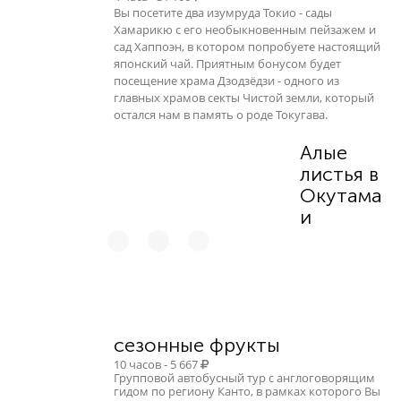
Вы посетите два изумруда Токио - сады
Хамарикю с его необыкновенным пейзажем и
сад Хаппоэн, в котором попробуете настоящий
японский чай. Приятным бонусом будет
посещение храма Дзодзёдзи - одного из
главных храмов секты Чистой земли, который
остался нам в память о роде Токугава.
Алые
листья в
Окутама
и
сезонные фрукты
10 часов - 5 667
Групповой автобусный тур с англоговорящим
гидом по региону Канто, в рамках которого Вы