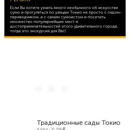
Если Вы хотите узнать много необычного об искусстве
сумо и прогуляться по улицам Токио не просто с гидом-
переводчиком, а с самим сумоистом и посетить
множество популярнейших мест и
достопримечательностей этого удивительного города,
тогда это экскурсия для Вас!
20 893
Традиционные сады Токио
4 часа - 31 106