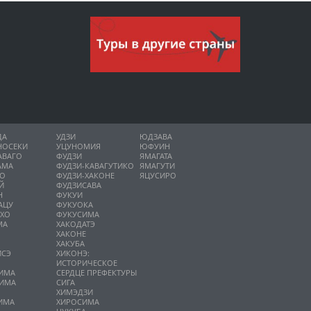
ДА
УДЗИ
ЮДЗАВА
НОСЕКИ
УЦУНОМИЯ
ЮФУИН
АВАГО
ФУДЗИ
ЯМАГАТА
АМА
ФУДЗИ-КАВАГУТИКО
ЯМАГУТИ
НО
ФУДЗИ-ХАКОНЕ
ЯЦУСИРО
Й
ФУДЗИСАВА
Н
ФУКУИ
АЦУ
ФУКУОКА
ИХО
ФУКУСИМА
МА
ХАКОДАТЭ
ХАКОНЕ
ХАКУБА
ИСЭ
ХИКОНЭ:
О
ИСТОРИЧЕСКОЕ
ИМА
СЕРДЦЕ ПРЕФЕКТУРЫ
ИМА
СИГА
А
ХИМЭДЗИ
ИМА
ХИРОСИМА