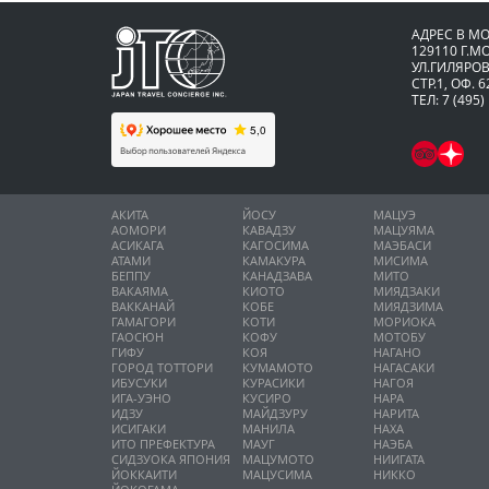
АДРЕС В М
129110 Г.М
УЛ.ГИЛЯРОВ
СТР.1, ОФ. 6
ТЕЛ: 7 (495)
АКИТА
ЙОСУ
МАЦУЭ
АОМОРИ
КАВАДЗУ
МАЦУЯМА
АСИКАГА
КАГОСИМА
МАЭБАСИ
АТАМИ
КАМАКУРА
МИСИМА
БЕППУ
КАНАДЗАВА
МИТО
ВАКАЯМА
КИОТО
МИЯДЗАКИ
ВАККАНАЙ
КОБЕ
МИЯДЗИМА
ГАМАГОРИ
КОТИ
МОРИОКА
ГАОСЮН
КОФУ
МОТОБУ
ГИФУ
КОЯ
НАГАНО
ГОРОД ТОТТОРИ
КУМАМОТО
НАГАСАКИ
ИБУСУКИ
КУРАСИКИ
НАГОЯ
ИГА-УЭНО
КУСИРО
НАРА
ИДЗУ
МАЙДЗУРУ
НАРИТА
ИСИГАКИ
МАНИЛА
НАХА
ИТО ПРЕФЕКТУРА
МАУГ
НАЭБА
СИДЗУОКА ЯПОНИЯ
МАЦУМОТО
НИИГАТА
ЙОККАИТИ
МАЦУСИМА
НИККО