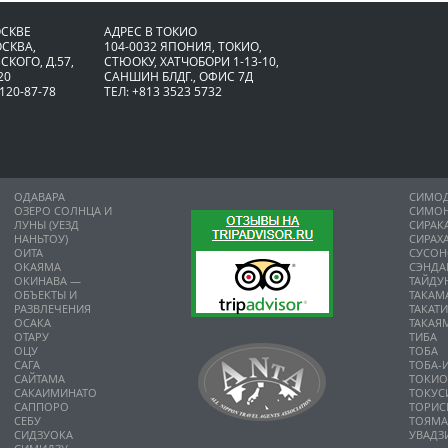
ОСКВЕ
АДРЕС В ТОКИО
ОСКВА,
104-0032 ЯПОНИЯ, ТОКИО,
СКОГО, Д.57,
CТЮОКУ, ХАТЧОБОРИ 1-13-10,
20
САНШИН БЛДГ., ОФИС 7Д
 120-87-78
ТЕЛ: +813 3523 5732
ОДАВАРА
СИМО
ОЗЕРО СОЛНЦА И
СИМО
ЛУНЫ (УЕЗД
СИРАК
НАНЬТОУ)
СИРАХ
ОИТА
СУСО
ОКАЯМА
СЭНДА
ОКИНАВА —
ТАЙДУ
ОБЪЕКТЫ И
ТАКАМ
РАЗВЛЕЧЕНИЯ
ТАКАТ
ОСАКА
ТАКАЯ
ОТАРУ
ТИБА
ОЦУ
ТОБА
САГА
ТОБА-
САЙТАМА
ТОКИ
САКАИМИНАТО
ТОКУС
САППОРО
ТОРИС
СЕБУ
ТОЯМ
СИДЗУОКА
УВАДЗ