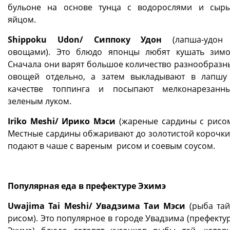
бульоне на основе тунца с водорослями и сыр
яйцом.
Shippoku Udon/ Сиппоку Удон
(лапша-удон
овощами). Это блюдо японцы любят кушать зимо
Сначала они варят большое количество разнообразн
овощей отдельно, а затем выкладывают в лапшу
качестве топпинга и посыпают мелконарезанн
зеленым луком.
Iriko Meshi/ Ирико Мэси
(жареные сардины с рисом
Местные сардины обжаривают до золотистой корочки
подают в чаше с вареным рисом и соевым соусом.
Популярная еда в префектуре Эхимэ
Uwajima Tai Meshi/ Увадзима Таи Мэси
(рыба тай
рисом). Это популярное в городе Увадзима (префекту