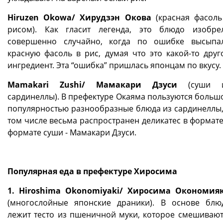
Hiruzen Okowa/ Хирудзэн Окова
(красная фасоль
рисом). Как гласит легенда, это блюдо изобре
совершенно случайно, когда по ошибке высыпа
красную фасоль в рис, думая что это какой-то друг
ингредиент. Эта “ошибка” пришлась японцам по вкусу.
Mamakari Zushi/ Мамакари Дзуси
(суши 
сардинеллы). В префектуре Окаяма пользуются больш
популярностью разнообразные блюда из сардинеллы,
том числе весьма распространен деликатес в формате
формате суши - Мамакари Дзуси.
Популярная еда в префектуре Хиросима
1. Hiroshima Okonomiyaki/ Хиросима Окономия
(многослойные японские драники). В основе блю
лежит тесто из пшеничной муки, которое смешивают