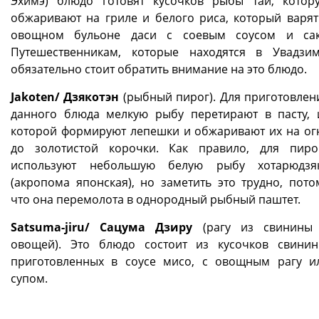
Эхимэ) блюдо готовят кусочков рыбы тай, котор
обжаривают на гриле и белого риса, который варят
овощном бульоне даси с соевым соусом и сак
Путешественникам, которые находятся в Увадзим
обязательно стоит обратить внимание на это блюдо.
Jakoten/ Дзякотэн
(рыбный пирог). Для приготовлен
данного блюда мелкую рыбу перетирают в пасту, 
которой формируют лепешки и обжаривают их на ог
до золотистой корочки. Как правило, для пиро
используют небольшую белую рыбу хотарюдзя
(акропома японская), но заметить это трудно, пото
что она перемолота в однородный рыбный паштет.
Satsuma-jiru/ Сацума Дзиру
(рагу из свинины
овощей). Это блюдо состоит из кусочков свинин
приготовленных в соусе мисо, с овощным рагу и
супом.