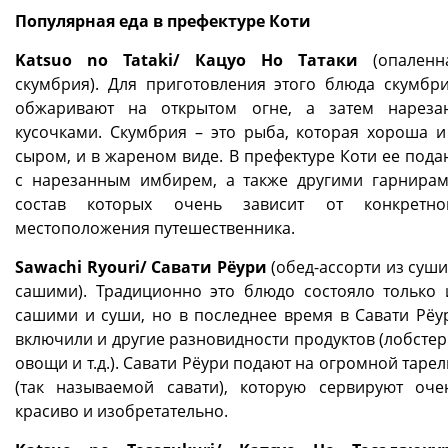
Популярная еда в префектуре Коти
Katsuo no Tataki/ Кацуо Но Татаки
(опаленн
скумбрия). Для приготовления этого блюда скумбр
обжаривают на открытом огне, а затем нареза
кусочками. Скумбрия – это рыба, которая хороша и
сыром, и в жареном виде. В префектуре Коти ее пода
с нарезанным имбирем, а также другими гарнирам
состав которых очень зависит от конкретно
местоположения путешественника.
Sawachi Ryouri/ Савати Рёури
(обед-ассорти из суши
сашими). Традиционно это блюдо состояло только 
сашими и суши, но в последнее время в Савати Рёу
включили и другие разновидности продуктов (лобстер
овощи и т.д.). Савати Рёури подают на огромной тарел
(так называемой савати), которую сервируют оче
красиво и изобретательно.