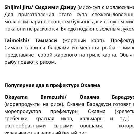
Shijimi Jiru/ Сидзими Дзиру
(мисо-суп с моллюсками
Для приготовления этого супа свежевыловленн
моллюски варят в овощном бульоне даси с соусом мис
пока они не раскоются. Блюдо подают с зеленым луком
Taimeishi/ Таимэси
(жареный карп). Префекту
Симанэ славится блюдами из местной рыбы. Таимэ
представляет собой жареного на гриле карпа. Обыч
рыбу подают с рисом.
Популярная еда в префектуре Окаяма
Okayama Barazushi/ Окаяма Барадзу
(морепродукты на рисе). Окаяма Барадзуси готовят 
морепродуктов префектуры Окаяма (креветк
гребешки, красная икра, кальмары и т.д..)
разнообразными сырыми овощами, котор
укладывают на вареный белый рис.