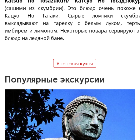
Katsuo no Tosazukuri/ Катсуо Но Тосадзюку
(сашими из скумбрии). Это блюдо очень похоже 
Кацуо Но Татаки. Сырые ломтики скумбр
выкладывают на тарелку с белым луком, терт
имбирем и лимоном. Некоторые повара сервируют э
блюдо на ледяной бане.
Японская кухня
Популярные экскурсии