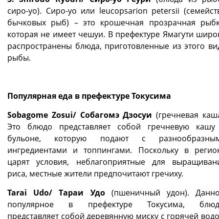
сиро-уо). Сиро-уо или leucopsarion petersii (семейст
бычковых рыб) – это крошечная прозрачная рыбк
которая не имеет чешуи. В префектуре Ямагути широ
распространены блюда, приготовленные из этого ви
рыбы.
Популярная еда в префектуре Токусима
Sobagome Zosui/ Собагомэ Дзосуи
(гречневая каша
Это блюдо представляет собой гречневую кашу
бульоне, которую подают с разнообразны
ингредиентами и топпингами. Поскольку в регио
царят условия, неблагоприятные для выращиван
риса, местные жители предпочитают гречиху.
Tarai Udo/ Тараи Удо
(пшеничный удон). Данно
популярное в префектуре Токусима, блюд
представляет собой деревянную миску с горячей водо