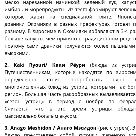
мелко нарезанной начинкой: зеленый лук, капуст
имбирь и морепродукты. Из теста формируют лепешк
которые жарят на специальной плите. Японск
драники Окомияки в разных префектурах готовят п
разному. В Хиросиме в Окомияки добавляют в 3-4 ра
больше капусты, чем принято в традиционном рецепт
поэтому сами драники получаются более пышными
высокими.
2. Kaki Ryouri/ Каки Рёури
(блюда из устриц
Путешественникам, которые находятся по Хиросим
определенно стоит попробовать одно 
многочисленных блюд из устриц, которыми так бог
регион. Большая часть ракообразных вылавливается
«сезон устриц» в период с ноября по феврал
Считается, что в это время устрицы облада
максимально богатым вкусом.
3. Anago Meshidon / Анаго Мэсидон
(рис с угрем). Э
блюдо представляет собой кусочки жареного угр