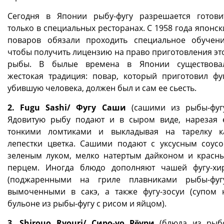
Сегодня в Японии рыбу-фугу разрешается готови
только в специальных ресторанах. С 1958 года японск
поваров обязали проходить специальное обучени
чтобы получить лицензию на право приготовления эт
рыбы. В былые времена в Японии существова
жестокая традиция: повар, который приготовил фуг
убившую человека, должен был и сам ее сьесть.
2. Fugu Sashi/ Фугу Саши
(cашими из рыбы-фугу
Ядовитую рыбу подают и в сыром виде, нарезая 
тонкими ломтиками и выкладывая на тарелку к
лепестки цветка. Сашими подают с уксусным соусо
зеленым луком, мелко натертым дайконом и красн
перцем. Иногда блюдо дополняют чашей фугу-хи
(поджаренными на гриле плавниками рыбы-фугу
вымоченными в сакэ, а также фугу-зосуи (супом 
бульоне из рыбы-фугу с рисом и яйцом).
3. Shirouo Ryouri/ Сиро-уо Рёури
(блюда из рыб