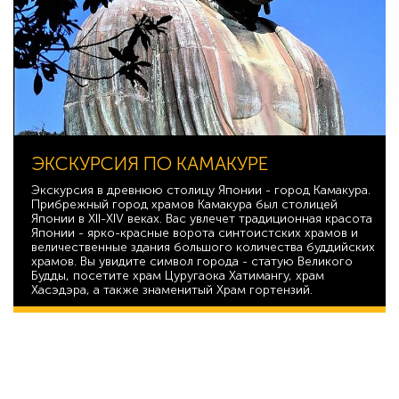
ЭКСКУРСИЯ ПО КАМАКУРЕ
Экскурсия в древнюю столицу Японии - город Камакура.
Прибрежный город храмов Камакура был столицей
Японии в XII-XIV веках. Вас увлечет традиционная красота
Японии - ярко-красные ворота синтоистских храмов и
величественные здания большого количества буддийских
храмов. Вы увидите символ города - статую Великого
Будды, посетите храм Цуругаока Хатимангу, храм
Хасэдэра, а также знаменитый Храм гортензий.
29 602