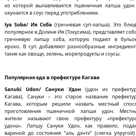
из которой вылавливается пшеничная лапша удон
окунается в соус перед употреблением.
Iya Soba/ Ия Cоба
(гречневая суп-лапша). Это блюд
популярное в Долине Ия (Токусима), представляет соб
гречневую лапшу соба, которую подают в бульо
ироко. В суп добавляют разнообразные ингредиент
такие как овощи, зелень, морепродукты и соусы.
Популярная еда в префектуре Кагава
Sanuki Udon/ Сануки Удон
(удон из префекту
Кагава). Сануки – это старое название префекту
Кагава, которым решили назвать местный спос
приготовления пшеничной лапши удон. Местн
жители называют свою префектуру «префектур
удона». Лапшу Сануки Удон, как правило, пода
вареной до состояния “аль дэнтэ” (слегка упругой)