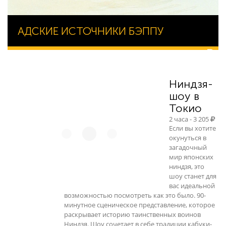
АДСКИЕ ИСТОЧНИКИ БЭППУ
52 744
Ниндзя-
шоу в
Токио
2 часа - 3 205
Если вы хотите
окунуться в
загадочный
мир японских
ниндзя, это
шоу станет для
вас идеальной
возможностью посмотреть как это было. 90-
минутное сценическое представление, которое
раскрывает историю таинственных воинов
Ниндзя. Шоу сочетает в себе традиции кабуки-