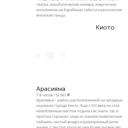
театра, акробатические номера, энергичное
исполнение на барабанах тайко и классические
японские танцы.
Киото:
Арасияма
7-8 часов - 52 661
Арасияма – район, расположенный на западных
окраинах города Киото. Еще с VIII века он стал
излюбленным местом отдыха как знати, так и
простых горожан: сюда их манили живописные
пейзажи, чистый воздух и размеренный ритм
жизни. С тех пор прошло уже более тысячи лет,