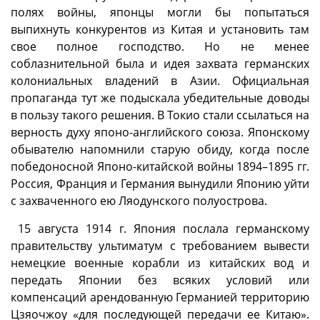
полях войны, японцы могли бы попытаться
выпихнуть конкурентов из Китая и установить там
свое полное господство. Но не менее
соблазнительной была и идея захвата германских
колониальных владений в Азии. Официальная
пропаганда тут же подыскала убедительные доводы
в пользу такого решения. В Токио стали ссылаться на
верность духу японо-английского союза. Японскому
обывателю напомнили старую обиду, когда после
победоносной Японо-китайской войны 1894–1895 гг.
Россия, Франция и Германия вынудили Японию уйти
с захваченного ею Ляодунского полуострова.
15 августа 1914 г. Япония послала германскому
правительству ультиматум с требованием вывести
немецкие военные корабли из китайских вод и
передать Японии без всяких условий или
компенсаций арендованную Германией территорию
Цзяочжоу «для последующей передачи ее Китаю».