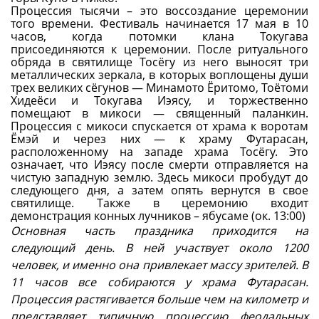
Процессия тысячи – это воссоздание церемонии
того времени. Фестиваль начинается 17 мая в 10
часов, когда потомки клана Токугава
присоединяются к церемонии. После ритуального
обряда в святилище Тосёгу из него выносят три
металлических зеркала, в которых воплощены души
трех великих сёгунов — Минамото Ёритомо, Тоётоми
Хидеёси и Токугава Иэясу, и торжественно
помещают в микоси — священный паланкин.
Процессия с микоси спускается от храма к воротам
Ёмэй и через них — к храму Футарасан,
расположенному на западе храма Тосёгу. Это
означает, что Иэясу после смерти отправляется на
чистую западную землю. Здесь микоси пробудут до
следующего дня, а затем опять вернутся в свое
святилище. Также в церемонию входит
демонстрация конных лучников – ябусаме (ок. 13:00)
Основная часть праздника приходится на
следующий день. В ней участвует около 1200
человек, и именно она привлекает массу зрителей. В
11 часов все собираются у храма Футарасан.
Процессия растягивается больше чем на километр и
представляет типичную процессию феодальных