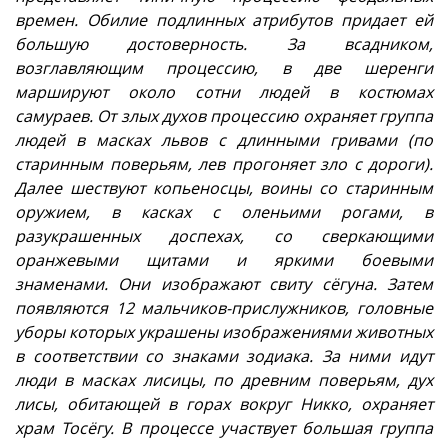
времен. Обилие подлинных атрибутов придает ей
большую достоверность. За всадником,
возглавляющим процессию, в две шеренги
маршируют около сотни людей в костюмах
самураев. От злых духов процессию охраняет группа
людей в масках львов с длинными гривами (по
старинным поверьям, лев прогоняет зло с дороги).
Далее шествуют копьеносцы, воины со старинным
оружием, в касках с оленьими рогами, в
разукрашенных доспехах, со сверкающими
оранжевыми щитами и яркими боевыми
знаменами. Они изображают свиту сёгуна. Затем
появляются 12 мальчиков-прислужников, головные
уборы которых украшены изображениями животных
в соответствии со знаками зодиака. За ними идут
люди в масках лисицы, по древним поверьям, дух
лисы, обитающей в горах вокруг Никко, охраняет
храм Тосёгу. В процессе участвует большая группа