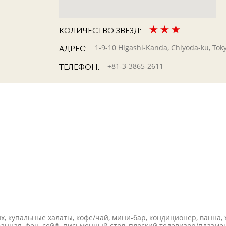
КОЛИЧЕСТВО ЗВЁЗД:
1-9-10 Higashi-Kanda, Chiyoda-ku, Tok
АДРЕС:
+81-3-3865-2611
ТЕЛЕФОН:
х, купальные халаты, кофе/чай, мини-бар, кондиционер, ванна, 
нная, фен, сейф, письменный стол, плоский телевизор/плазмен