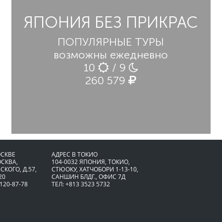
ЯПОНИЯ БЕЗ ПРИКРАС
ПОПУЛЯРНЫЕ ТУРЫ
возможны ежедневно
10
/ 9
260 579
ОСКВЕ
АДРЕС В ТОКИО
ОСКВА,
104-0032 ЯПОНИЯ, ТОКИО,
СКОГО, Д.57,
CТЮОКУ, ХАТЧОБОРИ 1-13-10,
20
САНШИН БЛДГ., ОФИС 7Д
 120-87-78
ТЕЛ: +813 3523 5732