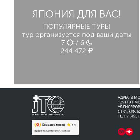
ЯПОНИЯ ДЛЯ ВАС!
ПОПУЛЯРНЫЕ ТУРЫ
тур организуется под ваши даты
7
/ 6
244 472
АДРЕС В М
129110 Г.М
УЛ.ГИЛЯРОВ
СТР.1, ОФ. 6
ТЕЛ: 7 (495)