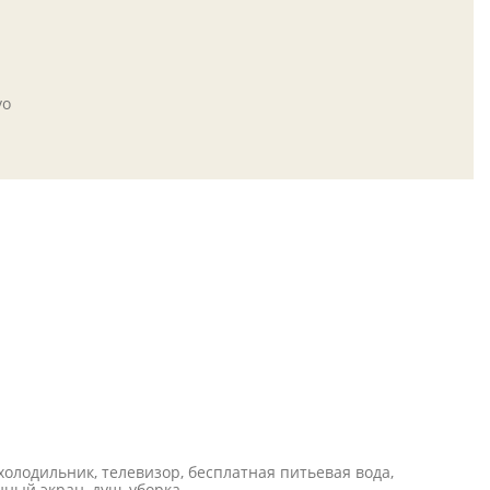
yo
холодильник, телевизор, бесплатная питьевая вода,
ный экран, душ, уборка