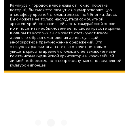
Камакура - городок в часе езды от Токио, посетив
который, Вы сможете окунуться в умиротворяющую
атмосферу древней столицы загадочной Японии. Здесь
Вы сможете не только насладиться самобытной
архитектурой, сохранившей черты самурайской эпохи,
но и посетить необыкновенные по своей красоте храмы,
в одном из которых вы сможете стать участником
древнего обряда омыновения денег, сулящий
многократное преумножение сбережений. Эта
экскурсия рассчитана на тех, кто хочет не только
увидеть красоты древней столицы с ее великолепными
памятниками буддийской архитектуры и красивейшей
линией побережья, но и соприкоснуться с повседневной
культурой японцев.
45 792