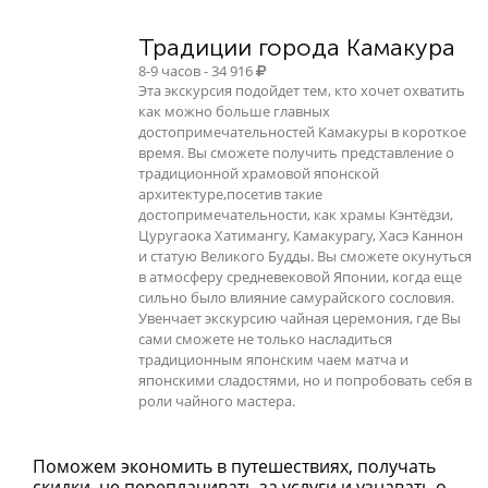
Традиции города Камакура
8-9 часов - 34 916
Эта экскурсия подойдет тем, кто хочет охватить
как можно больше главных
достопримечательностей Камакуры в короткое
время. Вы сможете получить представление о
традиционной храмовой японской
архитектуре,посетив такие
достопримечательности, как храмы Кэнтёдзи,
Цуругаока Хатимангу, Камакурагу, Хасэ Каннон
и статую Великого Будды. Вы сможете окунуться
в атмосферу средневековой Японии, когда еще
сильно было влияние самурайского сословия.
Увенчает экскурсию чайная церемония, где Вы
сами сможете не только насладиться
традиционным японским чаем матча и
японскими сладостями, но и попробовать себя в
роли чайного мастера.
Поможем экономить в путешествиях, получать
скидки, не переплачивать за услуги и узнавать о