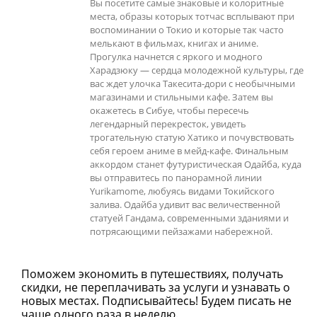
Вы посетите самые знаковые и колоритные
места, образы которых тотчас всплывают при
воспоминании о Токио и которые так часто
мелькают в фильмах, книгах и аниме.
Прогулка начнется с яркого и модного
Харадзюку — сердца молодежной культуры, где
вас ждет улочка Такесита-дори с необычными
магазинами и стильными кафе. Затем вы
окажетесь в Сибуе, чтобы пересечь
легендарный перекресток, увидеть
трогательную статую Хатико и почувствовать
себя героем аниме в мейд-кафе. Финальным
аккордом станет футуристическая Одайба, куда
вы отправитесь по панорамной линии
Yurikamome, любуясь видами Токийского
залива. Одайба удивит вас величественной
статуей Гандама, современными зданиями и
потрясающими пейзажами набережной.
Поможем экономить в путешествиях, получать
скидки, не переплачивать за услуги и узнавать о
новых местах. Подписывайтесь! Будем писать не
чаще одного раза в неделю.