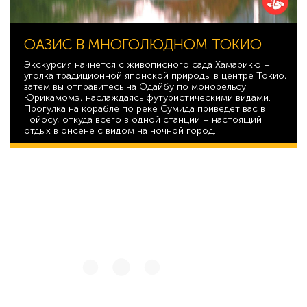
ОАЗИС В МНОГОЛЮДНОМ ТОКИО
Экскурсия начнется с живописного сада Хамарикю –
уголка традиционной японской природы в центре Токио,
затем вы отправитесь на Одайбу по монорельсу
Юрикамомэ, наслаждаясь футуристическими видами.
Прогулка на корабле по реке Сумида приведет вас в
Тойосу, откуда всего в одной станции – настоящий
отдых в онсене с видом на ночной город.
51 173