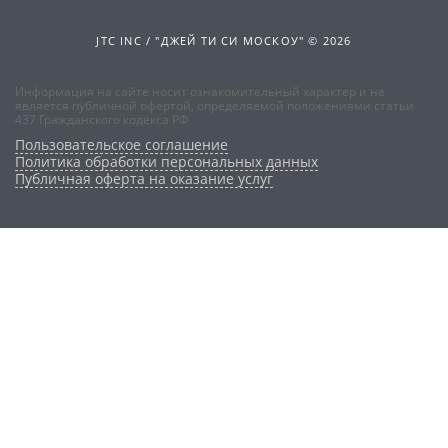
JTC INC / "ДЖЕЙ ТИ СИ МОСКОУ" © 2026
Информация на сайте носит ознакомительный характер и не
является публичной офертой, определяемой положениями статьи
437 Гражданского кодекса РФ
Пользовательское соглашение
Политика обработки персональных данных
Публичная оферта на оказание услуг