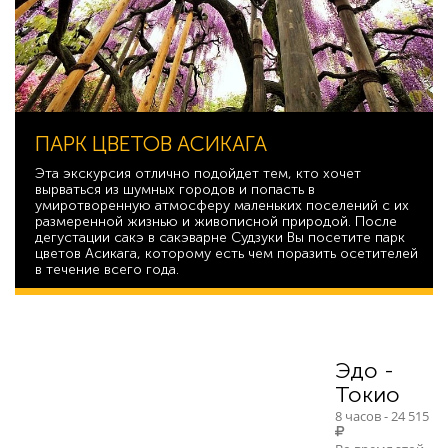
ПАРК ЦВЕТОВ АСИКАГА
Эта экскурсия отлично подойдет тем, кто хочет
вырваться из шумных городов и попасть в
умиротворенную атмосферу маленьких поселений с их
размеренной жизнью и живописной природой. После
дегустации сакэ в сакэварне Судзуки Вы посетите парк
цветов Асикага, которому есть чем поразить осетителей
в течение всего года.
33 772
Эдо -
Токио
8 часов - 24 515