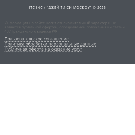
JTC INC / "ДЖЕЙ ТИ СИ МОСКОУ" © 2026
Информация на сайте носит ознакомительный характер и не
является публичной офертой, определяемой положениями статьи
437 Гражданского кодекса РФ
Пользовательское соглашение
Политика обработки персональных данных
Публичная оферта на оказание услуг