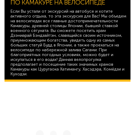
ПО КАМАКУРЕ НА ВЕЛОСИПЕДЕ
Если Вы устали от экскурсий на автобусе и хотите
активного отдыха, то эта экскурсия для Вас! Мы объедем
на велосипедах все главные достопримечательности
Камакуры, древней столицы Японии, бывшей ставкой
военного сёгуната. Вы сможете посетить храм
Дзэниарай Бэндзайтэн, славящийся своим источником,
приумножающим богатства, увидеть одну из самых
больших статуй Будд в Японии, а также проехаться на
велосипеде по набережной залива Сагами. При
благоприятных погодных условиях, можно будет и
искупаться в его водах! Данная велопрогулка
предполагает и посещение таких значимых храмов
Камакуры как Цуругаока Хатимангу, Хасэдэра, Комёдзи и
Куходзи.
31 728