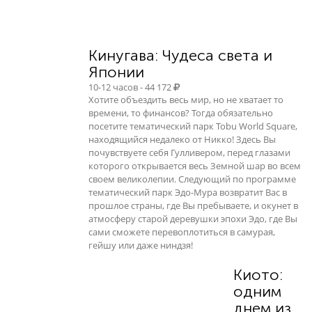
Кинугава: Чудеса света и
Японии
10-12 часов - 44 172
Хотите объездить весь мир, но не хватает то
времени, то финансов? Тогда обязательно
посетите тематический парк Tobu World Square,
находящийся недалеко от Никко! Здесь Вы
почувствуете себя Гулливером, перед глазами
которого открывается весь Земной шар во всем
своем великолепии. Следующий по программе
тематический парк Эдо-Мура возвратит Вас в
прошлое страны, где Вы пребываете, и окунет в
атмосферу старой деревушки эпохи Эдо, где Вы
сами сможете перевоплотиться в самурая,
гейшу или даже ниндзя!
Киото:
одним
днем из