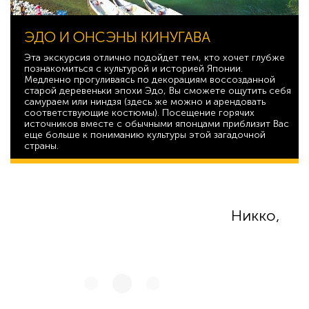
ЭДО И ОНСЭНЫ КИНУГАВА
Эта экскурсия отлично подойдет тем, кто хочет глубже
познакомиться с культурой и историей Японии.
Медленно прогуливаясь по декорациям воссозданной
старой деревеньки эпохи Эдо, Вы сможете ощутить себя
самураем или ниндзя (здесь же можно и арендовать
соответствующие костюмы). Посещение горячих
источников вместе с обычными японцами приблизит Вас
еще больше к пониманию культуры этой загадочной
страны.
46 625
Никко,