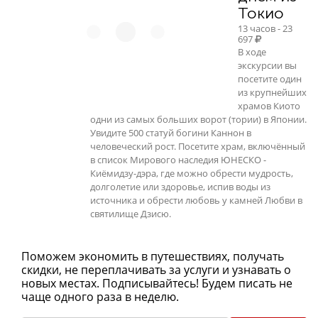
Токио
13 часов - 23
697
В ходе
экскурсии вы
посетите один
из крупнейших
храмов Киото
одни из самых больших ворот (тории) в Японии.
Увидите 500 статуй богини Каннон в
человеческий рост. Посетите храм, включённый
в список Мирового наследия ЮНЕСКО -
Киёмидзу-дэра, где можно обрести мудрость,
долголетие или здоровье, испив воды из
источника и обрести любовь у камней Любви в
святилище Дзисю.
Поможем экономить в путешествиях, получать
скидки, не переплачивать за услуги и узнавать о
новых местах. Подписывайтесь! Будем писать не
чаще одного раза в неделю.