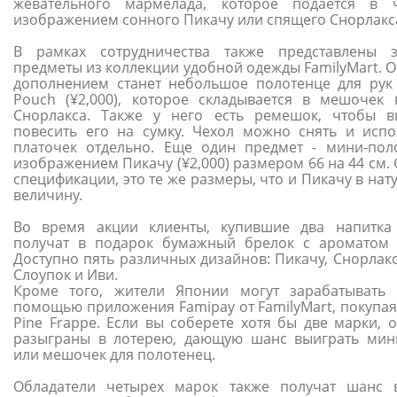
жевательного мармелада, которое подается в 
изображением сонного Пикачу или спящего Снорлакс
В рамках сотрудничества также представлены 
предметы из коллекции удобной одежды FamilyMart. 
дополнением станет небольшое полотенце для рук 
Pouch (¥2,000), которое складывается в мешочек
Снорлакса. Также у него есть ремешок, чтобы 
повесить его на сумку. Чехол можно снять и испо
платочек отдельно. Еще один предмет - мини-пол
изображением Пикачу (¥2,000) размером 66 на 44 см.
спецификации, это те же размеры, что и Пикачу в на
величину.
Во время акции клиенты, купившие два напитка
получат в подарок бумажный брелок с ароматом 
Доступно пять различных дизайнов: Пикачу, Снорлакс
Слоупок и Иви.
Кроме того, жители Японии могут зарабатывать
помощью приложения Famipay от FamilyMart, покупая
Pine Frappe. Если вы соберете хотя бы две марки, о
разыграны в лотерею, дающую шанс выиграть мин
или мешочек для полотенец.
Обладатели четырех марок также получат шанс 