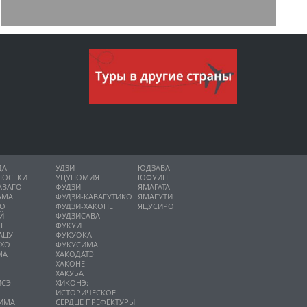
ДА
УДЗИ
ЮДЗАВА
НОСЕКИ
УЦУНОМИЯ
ЮФУИН
АВАГО
ФУДЗИ
ЯМАГАТА
АМА
ФУДЗИ-КАВАГУТИКО
ЯМАГУТИ
НО
ФУДЗИ-ХАКОНЕ
ЯЦУСИРО
Й
ФУДЗИСАВА
Н
ФУКУИ
АЦУ
ФУКУОКА
ИХО
ФУКУСИМА
МА
ХАКОДАТЭ
ХАКОНЕ
ХАКУБА
ИСЭ
ХИКОНЭ:
О
ИСТОРИЧЕСКОЕ
ИМА
СЕРДЦЕ ПРЕФЕКТУРЫ