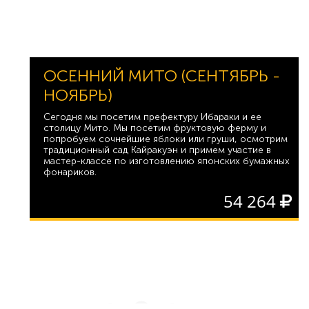
ОСЕННИЙ МИТО (СЕНТЯБРЬ -
НОЯБРЬ)
Сегодня мы посетим префектуру Ибараки и ее
столицу Мито. Мы посетим фруктовую ферму и
попробуем сочнейшие яблоки или груши, осмотрим
традиционный сад Кайракуэн и примем участие в
мастер-классе по изготовлению японских бумажных
фонариков.
54 264