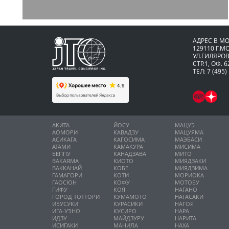
АДРЕС В М
129110 Г.М
УЛ.ГИЛЯРОВ
СТР.1, ОФ. 6
ТЕЛ: 7 (495)
АКИТА
ЙОСУ
МАЦУЭ
АОМОРИ
КАВАДЗУ
МАЦУЯМА
АСИКАГА
КАГОСИМА
МАЭБАСИ
АТАМИ
КАМАКУРА
МИСИМА
БЕППУ
КАНАДЗАВА
МИТО
ВАКАЯМА
КИОТО
МИЯДЗАКИ
ВАККАНАЙ
КОБЕ
МИЯДЗИМА
ГАМАГОРИ
КОТИ
МОРИОКА
ГАОСЮН
КОФУ
МОТОБУ
ГИФУ
КОЯ
НАГАНО
ГОРОД ТОТТОРИ
КУМАМОТО
НАГАСАКИ
ИБУСУКИ
КУРАСИКИ
НАГОЯ
ИГА-УЭНО
КУСИРО
НАРА
ИДЗУ
МАЙДЗУРУ
НАРИТА
ИСИГАКИ
МАНИЛА
НАХА