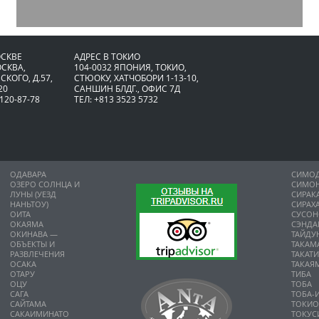
ОСКВЕ
АДРЕС В ТОКИО
ОСКВА,
104-0032 ЯПОНИЯ, ТОКИО,
СКОГО, Д.57,
CТЮОКУ, ХАТЧОБОРИ 1-13-10,
20
САНШИН БЛДГ., ОФИС 7Д
 120-87-78
ТЕЛ: +813 3523 5732
ОДАВАРА
СИМО
ОЗЕРО СОЛНЦА И
СИМО
ЛУНЫ (УЕЗД
СИРАК
НАНЬТОУ)
СИРАХ
ОИТА
СУСО
ОКАЯМА
СЭНДА
ОКИНАВА —
ТАЙДУ
ОБЪЕКТЫ И
ТАКАМ
РАЗВЛЕЧЕНИЯ
ТАКАТ
ОСАКА
ТАКАЯ
ОТАРУ
ТИБА
ОЦУ
ТОБА
САГА
ТОБА-
САЙТАМА
ТОКИ
САКАИМИНАТО
ТОКУС