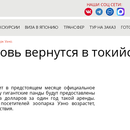
НАШИ СОЦ СЕТИ:
КСКУРСИИ
ВИЗА В ЯПОНИЮ
ТРАНСФЕР
ТУР НА ЗАКАЗ
ГОТ
рк Уэно.
овь вернутся в токий
ит в предстоящем месяце официальное
у гигантские панды будут предоставлены
а долларов за один год такой аренды.
посетителей зоопарка Уэно возрастет,
ствия.