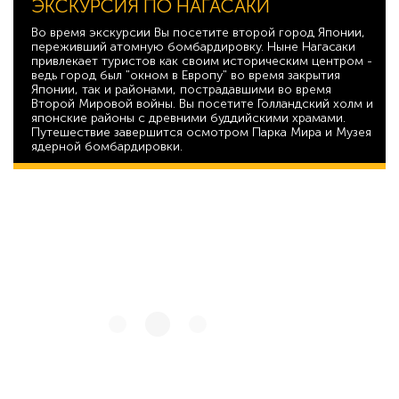
ЭКСКУРСИЯ ПО НАГАСАКИ
Во время экскурсии Вы посетите второй город Японии,
переживший атомную бомбардировку. Ныне Нагасаки
привлекает туристов как своим историческим центром -
ведь город был "окном в Европу" во время закрытия
Японии, так и районами, пострадавшими во время
Второй Мировой войны. Вы посетите Голландский холм и
японские районы с древними буддийскими храмами.
Путешествие завершится осмотром Парка Мира и Музея
ядерной бомбардировки.
41 556