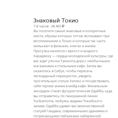
Знаковый Токио
7-8 часов - 38 465
Вы посетите самые знаковые и колоритные
места, образы которых тотчас всплывают при
воспоминании о Токио и которые так часто
мелькают в фильмах, книгах и аниме.
Прогулка начнется с яркого и модного
Харадзюку — сердца молодежной культуры, где
вас ждет улочка Такесита-дори с необычными
магазинами и стильными кафе. Затем вы
окажетесь в Сибуе, чтобы пересечь
легендарный перекресток, увидеть
трогательную статую Хатико и почувствовать
себя героем аниме в мейд-кафе. Финальным
аккордом станет футуристическая Одайба, куда
вы отправитесь по панорамной линии
Yurikamome, любуясь видами Токийского
залива. Одайба удивит вас величественной
статуей Гандама, современными зданиями и
потрясающими пейзажами набережной.