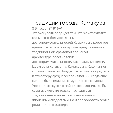
Традиции города Камакура
8-9 часов - 34 916
Эта экскурсия подойдет тем, кто хочет охватить
как можно больше главных
достопримечательностей Камакуры в короткое
время. Вы сможете получить представление о
традиционной храмовой японской
архитектуре,посетив такие
достопримечательности, как храмы Кэнтёдзи,
Цуругаока Хатимангу, Камакурагу, Хасэ Каннон
и статую Великого Будды. Вы сможете окунуться
в атмосферу средневековой Японии, когда еще
сильно было влияние самурайского сословия.
Увенчает экскурсию чайная церемония, где Вы
сами сможете не только насладиться
традиционным японским чаем матча и
японскими сладостями, но и попробовать себя в
роли чайного мастера.