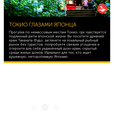
ТОКИО ГЛАЗАМИ ЯПОНЦА
Прогулка по немассовым местам Токио, где чувствуется
подлинный ритм японской жизни. Вы посетите древний
храм Такахата Фудо, заглянете на локальный рыбный
рынок без туристов, попробуете свежие угощения и
откроете для себя уединённый дзэн-храм, скрытый
среди жилых домов. Идеально для тех, кто ищет
душевную, неторопливую Японию.
40 927