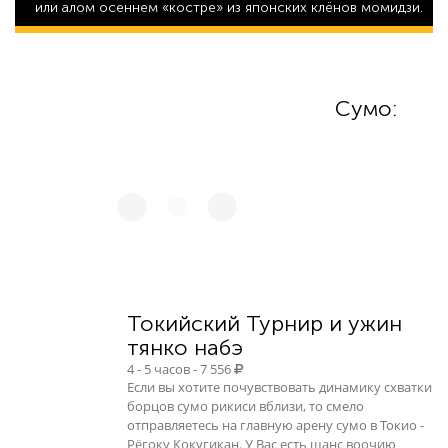
или алом осеннем «костре» из японских клёнов момидзи.
22 037
Сумо:
Токийский Турнир и ужин
тянко набэ
4 - 5 часов - 7 556
Если вы хотите почувствовать динамику схватки
борцов сумо рикиси вблизи, то смело
отправляетесь на главную арену сумо в Токио -
Рёгоку Кокугикан. У Вас есть шанс воочию