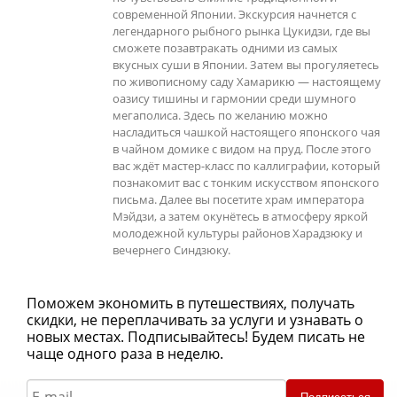
современной Японии. Экскурсия начнется с
легендарного рыбного рынка Цукидзи, где вы
сможете позавтракать одними из самых
вкусных суши в Японии. Затем вы прогуляетесь
по живописному саду Хамарикю — настоящему
оазису тишины и гармонии среди шумного
мегаполиса. Здесь по желанию можно
насладиться чашкой настоящего японского чая
в чайном домике с видом на пруд. После этого
вас ждёт мастер-класс по каллиграфии, который
познакомит вас с тонким искусством японского
письма. Далее вы посетите храм императора
Мэйдзи, а затем окунётесь в атмосферу яркой
молодежной культуры районов Харадзюку и
вечернего Синдзюку.
Поможем экономить в путешествиях, получать
скидки, не переплачивать за услуги и узнавать о
новых местах. Подписывайтесь! Будем писать не
чаще одного раза в неделю.