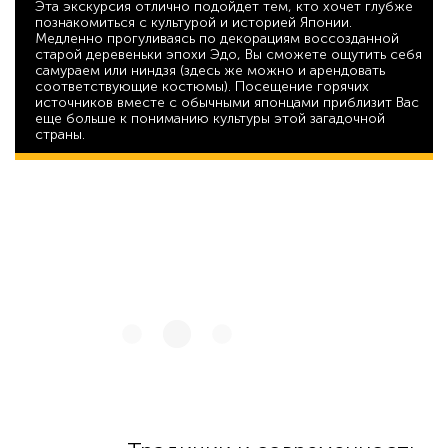
Эта экскурсия отлично подойдет тем, кто хочет глубже
познакомиться с культурой и историей Японии.
Медленно прогуливаясь по декорациям воссозданной
старой деревеньки эпохи Эдо, Вы сможете ощутить себя
самураем или ниндзя (здесь же можно и арендовать
соответствующие костюмы). Посещение горячих
источников вместе с обычными японцами приблизит Вас
еще больше к пониманию культуры этой загадочной
страны.
46 625