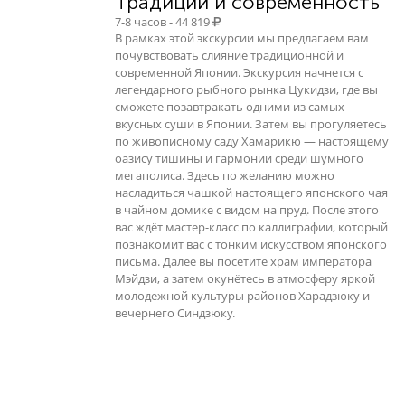
Традиции и современность
7-8 часов - 44 819
В рамках этой экскурсии мы предлагаем вам
почувствовать слияние традиционной и
современной Японии. Экскурсия начнется с
легендарного рыбного рынка Цукидзи, где вы
сможете позавтракать одними из самых
вкусных суши в Японии. Затем вы прогуляетесь
по живописному саду Хамарикю — настоящему
оазису тишины и гармонии среди шумного
мегаполиса. Здесь по желанию можно
насладиться чашкой настоящего японского чая
в чайном домике с видом на пруд. После этого
вас ждёт мастер-класс по каллиграфии, который
познакомит вас с тонким искусством японского
письма. Далее вы посетите храм императора
Мэйдзи, а затем окунётесь в атмосферу яркой
молодежной культуры районов Харадзюку и
вечернего Синдзюку.