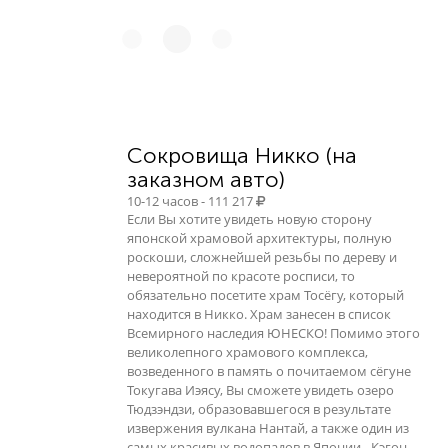
Сокровища Никко (на
заказном авто)
10-12 часов - 111 217
Если Вы хотите увидеть новую сторону
японской храмовой архитектуры, полную
роскоши, сложнейшей резьбы по дереву и
невероятной по красоте росписи, то
обязательно посетите храм Тосёгу, который
находится в Никко. Храм занесен в список
Всемирного наследия ЮНЕСКО! Помимо этого
великолепного храмового комплекса,
возведенного в память о почитаемом сёгуне
Токугава Иэясу, Вы сможете увидеть озеро
Тюдзэндзи, образовавшегося в результате
извержения вулкана Нантай, а также один из
самых красивых водопадов в Японии - Кэгон.