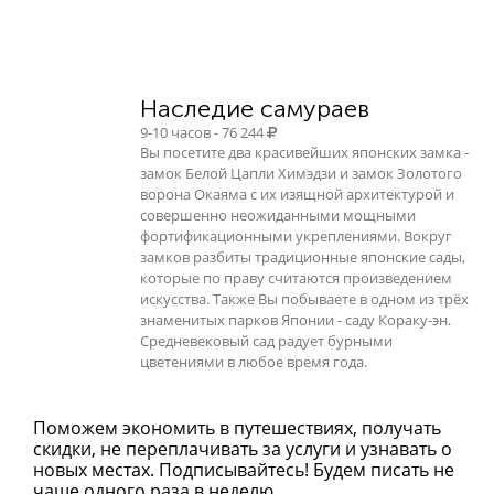
Наследие самураев
9-10 часов - 76 244
Вы посетите два красивейших японских замка -
замок Белой Цапли Химэдзи и замок Золотого
ворона Окаяма с их изящной архитектурой и
совершенно неожиданными мощными
фортификационными укреплениями. Вокруг
замков разбиты традиционные японские сады,
которые по праву считаются произведением
искусства. Также Вы побываете в одном из трёх
знаменитых парков Японии - саду Кораку-эн.
Средневековый сад радует бурными
цветениями в любое время года.
Поможем экономить в путешествиях, получать
скидки, не переплачивать за услуги и узнавать о
новых местах. Подписывайтесь! Будем писать не
чаще одного раза в неделю.