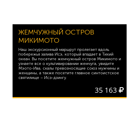
ЖЕМЧУЖНЫЙ ОСТРОВ
МИКИМОТО
Наш экскурсионный маршрут пролегает вдоль
побережья залива Исэ, который впадает в Тихий
океан. Вы посетите жемчужный остров Микимото и
узнаете все о культивировании жемчуга, увидите
Мэото-Ива, скалы превозносящие союз мужчины и
женщины, а также посетите главное синтоистское
святилище – Исэ-дзингу.
35 163