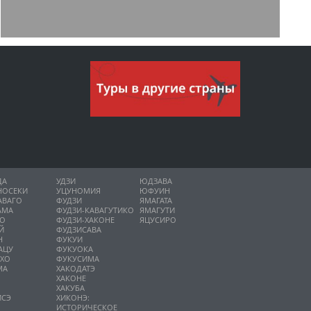
ДА
УДЗИ
ЮДЗАВА
НОСЕКИ
УЦУНОМИЯ
ЮФУИН
АВАГО
ФУДЗИ
ЯМАГАТА
АМА
ФУДЗИ-КАВАГУТИКО
ЯМАГУТИ
НО
ФУДЗИ-ХАКОНЕ
ЯЦУСИРО
Й
ФУДЗИСАВА
Н
ФУКУИ
АЦУ
ФУКУОКА
ИХО
ФУКУСИМА
МА
ХАКОДАТЭ
ХАКОНЕ
ХАКУБА
ИСЭ
ХИКОНЭ:
О
ИСТОРИЧЕСКОЕ