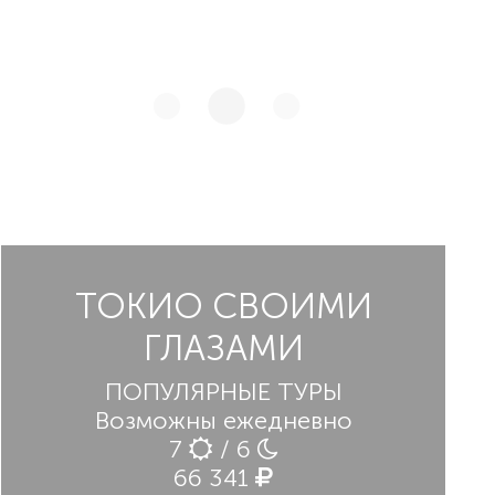
японские районы с древними буддийскими
храмами. Путешествие завершится
осмотром Парка Мира и Музея ядерной
бомбардировки.
ТОКИО СВОИМИ
ГЛАЗАМИ
ПОПУЛЯРНЫЕ ТУРЫ
Возможны ежедневно
7
/ 6
66 341