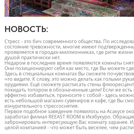
НОВОСТЬ:
Стресс - это бич современного общества. По исследо
состояние тревожности, многие имеют подтвержденны
проявляется в городах-миллионниках, где ритм жизни
душой практически нет.
Недаром в последнее время появляются комнаты снятия
Они позиционируют себя как место, где Вы можете сде
Здесь в специальных комнатах Вы сможете почувствова
что видите. К слову, это можно делать как голыми рук
орудиями. Ещё сможете расписать стены флюоресцентно
покидать топором в обозначенные цели! Если же есть 
эффектно избавиться, приносите с собой - здесь можн
есть небольшой магазин сувениров и кафе, где Вы см
изнурительного стрессоснятия.
Первое подобное заведение появилось на Асакусе окол
заработал филиал REEAST ROOM в Икэбукуро. Обраща
забронировать интересующую Вас комнату заранее. И,
целой компанией - что может быть веселее, чем распи