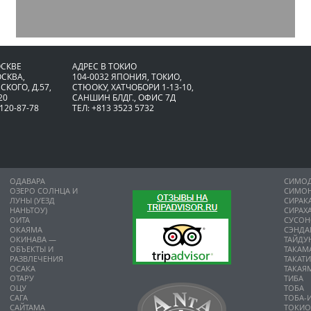
ОСКВЕ
АДРЕС В ТОКИО
ОСКВА,
104-0032 ЯПОНИЯ, ТОКИО,
СКОГО, Д.57,
CТЮОКУ, ХАТЧОБОРИ 1-13-10,
20
САНШИН БЛДГ., ОФИС 7Д
 120-87-78
ТЕЛ: +813 3523 5732
ОДАВАРА
СИМО
ОЗЕРО СОЛНЦА И
СИМО
ЛУНЫ (УЕЗД
СИРАК
НАНЬТОУ)
СИРАХ
ОИТА
СУСО
ОКАЯМА
СЭНДА
ОКИНАВА —
ТАЙДУ
ОБЪЕКТЫ И
ТАКАМ
РАЗВЛЕЧЕНИЯ
ТАКАТ
ОСАКА
ТАКАЯ
ОТАРУ
ТИБА
ОЦУ
ТОБА
САГА
ТОБА-
САЙТАМА
ТОКИ