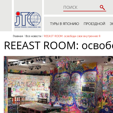
ТУРЫ В ЯПОНИЮ
ПРОЕЗДНОЙ
Э
Главная
Все новости
REEAST ROOM: освободи свое внутреннее Я
REEAST ROOM: освоб