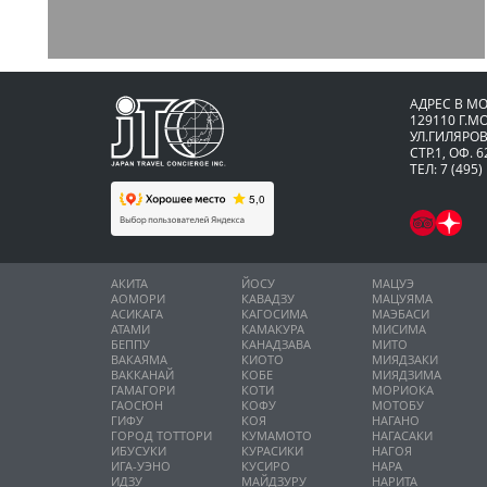
АДРЕС В М
129110 Г.М
УЛ.ГИЛЯРОВ
СТР.1, ОФ. 6
ТЕЛ: 7 (495)
АКИТА
ЙОСУ
МАЦУЭ
АОМОРИ
КАВАДЗУ
МАЦУЯМА
АСИКАГА
КАГОСИМА
МАЭБАСИ
АТАМИ
КАМАКУРА
МИСИМА
БЕППУ
КАНАДЗАВА
МИТО
ВАКАЯМА
КИОТО
МИЯДЗАКИ
ВАККАНАЙ
КОБЕ
МИЯДЗИМА
ГАМАГОРИ
КОТИ
МОРИОКА
ГАОСЮН
КОФУ
МОТОБУ
ГИФУ
КОЯ
НАГАНО
ГОРОД ТОТТОРИ
КУМАМОТО
НАГАСАКИ
ИБУСУКИ
КУРАСИКИ
НАГОЯ
ИГА-УЭНО
КУСИРО
НАРА
ИДЗУ
МАЙДЗУРУ
НАРИТА