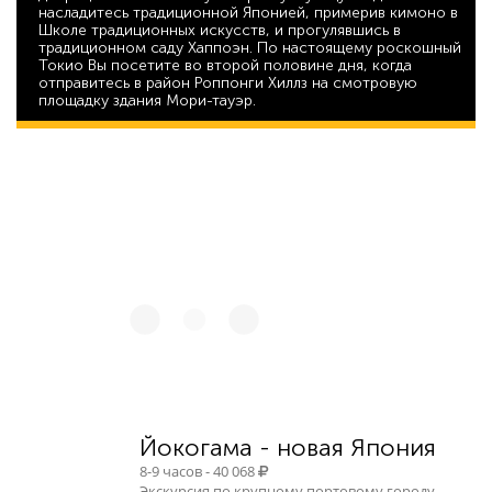
насладитесь традиционной Японией, примерив кимоно в
Школе традиционных искусств, и прогулявшись в
традиционном саду Хаппоэн. По настоящему роскошный
Токио Вы посетите во второй половине дня, когда
отправитесь в район Роппонги Хиллз на смотровую
площадку здания Мори-тауэр.
88 247
Йокогама - новая Япония
8-9 часов - 40 068
Экскурсия по крупному портовому городу