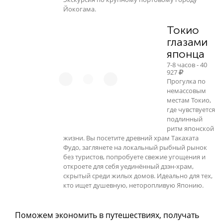
Йокогама.
Токио
глазами
японца
7-8 часов - 40
927
Прогулка по
немассовым
местам Токио,
где чувствуется
подлинный
ритм японской
жизни. Вы посетите древний храм Такахата
Фудо, заглянете на локальный рыбный рынок
без туристов, попробуете свежие угощения и
откроете для себя уединённый дзэн-храм,
скрытый среди жилых домов. Идеально для тех,
кто ищет душевную, неторопливую Японию.
Поможем экономить в путешествиях, получать