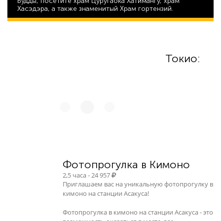
Будды, посетите храм Цуругаока Хатимангу, храм
Хасэдэра, а также знаменитый Храм гортензий.
29 602
Токио:
Фотопрогулка в Кимоно
2,5 часа - 24 957
Приглашаем вас на уникальную фотопрогулку в
кимоно на станции Асакуса!
Фотопрогулка в кимоно на станции Асакуса - это