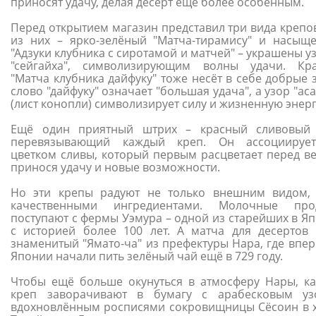
приносят удачу, делая десерт ещё более особенным.
Перед открытием магазин представил три вида крепов
из них – ярко-зелёный "Матча-тирамису" и насыщ
"Адзуки клубника с сиротамой и матчей" – украшены 
"сейгайха", символизирующим волны удачи. Кр
"Матча клубника дайфуку" тоже несёт в себе добрые 
слово "дайфуку" означает "большая удача", а узор "ас
(лист конопли) символизирует силу и жизненную энер
Ещё один приятный штрих – красный сливовый 
перевязывающий каждый креп. Он ассоциируе
цветком сливы, который первым расцветает перед ве
принося удачу и новые возможности.
Но эти крепы радуют не только внешним видом,
качественными ингредиентами. Молочные про
поступают с фермы Уэмура – одной из старейших в Яп
с историей более 100 лет. А матча для десертов 
знаменитый "Ямато-ча" из префектуры Нара, где впер
Японии начали пить зелёный чай ещё в 729 году.
Чтобы ещё больше окунуться в атмосферу Нары, к
креп заворачивают в бумагу с арабесковым уз
вдохновлённым росписями сокровищницы Сёсоин в 