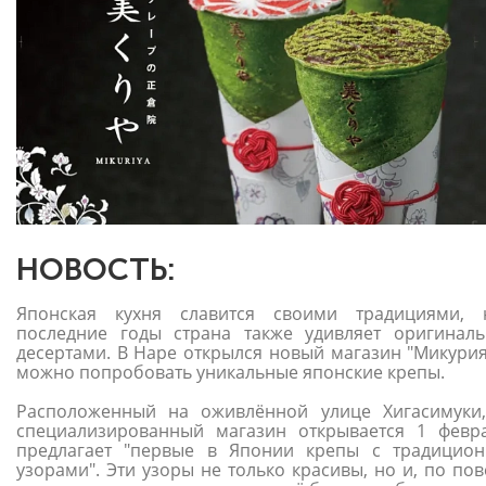
НОВОСТЬ:
Японская кухня славится своими традициями,
последние годы страна также удивляет оригинал
десертами. В Наре открылся новый магазин "Микурия"
можно попробовать уникальные японские крепы.
Расположенный на оживлённой улице Хигасимуки,
специализированный магазин открывается 1 февр
предлагает "первые в Японии крепы с традицио
узорами". Эти узоры не только красивы, но и, по по