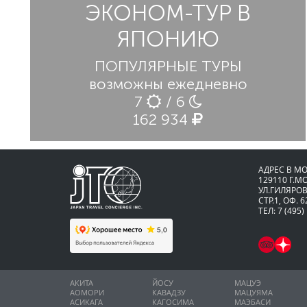
ЭКОНОМ-ТУР В
ЯПОНИЮ
ПОПУЛЯРНЫЕ ТУРЫ
возможны ежедневно
7
/ 6
162 934
АДРЕС В М
129110 Г.М
УЛ.ГИЛЯРОВ
СТР.1, ОФ. 6
ТЕЛ: 7 (495)
АКИТА
ЙОСУ
МАЦУЭ
АОМОРИ
КАВАДЗУ
МАЦУЯМА
АСИКАГА
КАГОСИМА
МАЭБАСИ