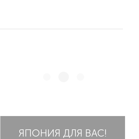
возведенного в память о почитаемом
сёгуне Токугава Иэясу, Вы сможете увидеть
один из самых красивых водопадов в
Японии - Кэгон, а также летнюю
резиденцию членов императорской семьи.
ЯПОНИЯ ДЛЯ ВАС!