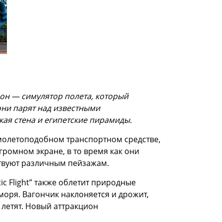
ион — симулятор полета, который
они парят над известными
кая стена и египетские пирамиды.
амолетоподобном транспортном средстве,
громном экране, в то время как они
твуют различным пейзажам.
ic Flight” также облетит природные
 моря. Вагончик наклоняется и дрожит,
 летят. Новый аттракцион